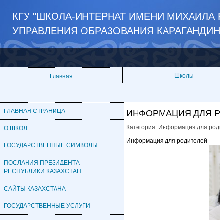
КГУ "ШКОЛА-ИНТЕРНАТ ИМЕНИ МИХАИЛА
УПРАВЛЕНИЯ ОБРАЗОВАНИЯ КАРАГАНДИ
Школы
Главная
ГЛАВНАЯ СТРАНИЦА
ИНФОРМАЦИЯ ДЛЯ 
Категория:
Информация для род
О ШКОЛЕ
Информация для родителей
ГОСУДАРСТВЕННЫЕ СИМВОЛЫ
ПОСЛАНИЯ ПРЕЗИДЕНТА
РЕСПУБЛИКИ КАЗАХСТАН
САЙТЫ КАЗАХСТАНА
ГОСУДАРСТВЕННЫЕ УСЛУГИ