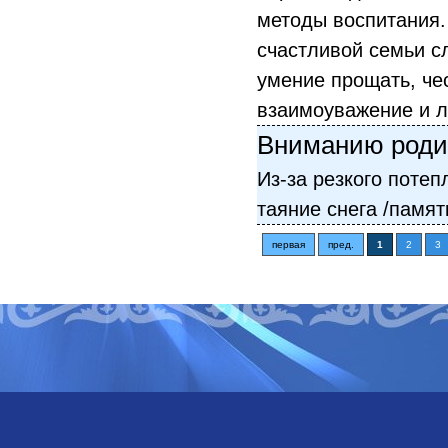
методы воспитания.
счастливой семьи с
умение прощать, че
взаимоуважение и 
Вниманию роди
Из-за резкого потеп
таяние снега /памят
первая
пред.
1
2
3