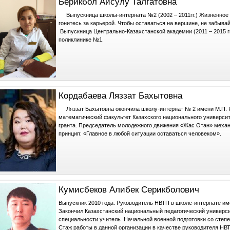
Берикбол Айсулу Талгатовна
Выпускница школы-интерната №2 (2002 – 2011гг.) Жизненное кр
гонитесь за карьерой. Чтобы оставаться на вершине, не забывайт
Выпускница Центрально-Казахстанской академии (2011 – 2015 гг
поликлинике №1.
Кордабаева Ляззат Бахытовна
Ляззат Бахытовна окончила школу-интернат № 2 имени М.П. Ру
математический факультет Казахского национального универси
гранта. Председатель молодежного движения «Жас Отан» меха
принцип: «Главное в любой ситуации оставаться человеком».
Кумисбеков Алибек Серикболович
Выпускник 2010 года. Руководитель НВТП в школе-интернате и
Закончил Казахстанский национальный педагогический университ
специальности учитель Начальной военной подготовки со степен
Стаж работы в данной организации в качестве руководителя НВТП