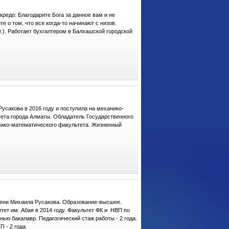
едо: Благодарите Бога за данное вам и не
е о том, что все когда-то начинают с низов.
.). Работает бухгалтером в Балхашской городской
сакова в 2016 году и поступила на механико-
тета города Алматы. Обладатель Государственного
нико-математического факультета. Жизненный
мени Михаила Русакова. Образование-высшее.
ет им. Абая в 2014 году. Факультет ФК и НВП по
ью бакалавр. Педагогический стаж работы - 2 года.
 - 2 года.