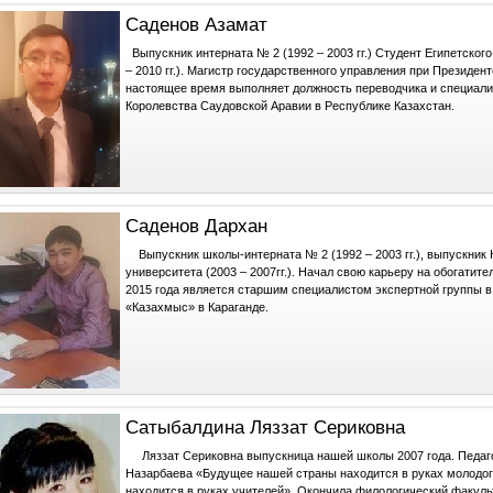
Саденов Азамат
Выпускник интерната № 2 (1992 – 2003 гг.) Студент Египетског
– 2010 гг.). Магистр государственного управления при Президенте
настоящее время выполняет должность переводчика и специали
Королевства Саудовской Аравии в Республике Казахстан.
Саденов Дархан
Выпускник школы-интерната № 2 (1992 – 2003 гг.), выпускник 
университета (2003 – 2007гг.). Начал свою карьеру на обогатите
2015 года является старшим специалистом экспертной группы 
«Казахмыс» в Караганде.
Сатыбалдина Ляззат Сериковна
Ляззат Сериковна выпускница нашей школы 2007 года. Педаго
Назарбаева «Будущее нашей страны находится в руках молодого
находится в руках учителей». Окончила филологический факуль