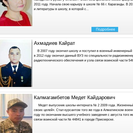
2011 году. Начала свою карьеру в школе № 66 г. Караганды. В 2
и литературы в школу, в которой с...
Подробнее
Ахмадиев Кайрат
В 2007 году окончил школу и поступил в военный инженерный и
в 2012 году окончил данный ВУЗ по специальности радиоинжене
радиотехнического обеспечения и узла связи воинской части 54
Калмагамбетов Медет Кайдарович
Медет выпускник школы-интерната № 2 2009 года. Жизненный 
своих целей». Стал курсантом того же года в Алматинском воен
году по окончании высшего учебного заведения с августа того 
связи воинской части № 44841 в городе Приозерске.