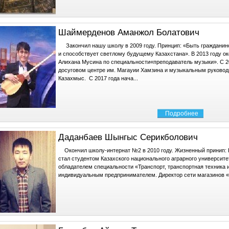
Шаймерденов Аманжол Болатович
Закончил нашу школу в 2009 году. Принцип: «Быть ​​гражданин
и способствует светлому будущему Казахстана». В 2013 году о
Алихана Мусина по специальности«преподаватель музыки». С 20
досуговом центре им. Магауии Хамзина и музыкальным руковод
Казахмыс. С 2017 года нача...
Подробнее
Даданбаев Шынгыс Серикболович
Окончил школу-интернат №2 в 2010 году. Жизненный принип: Ни
стал студентом Казахского национального аграрного университет
обладателем специальности «Транспорт, транспортная техника и
индивидуальным предпринимателем. Директор сети магазинов «