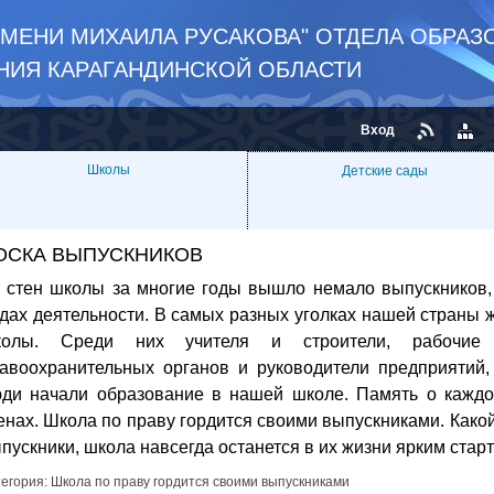
ИМЕНИ МИХАИЛА РУСАКОВА" ОТДЕЛА ОБРА
НИЯ КАРАГАНДИНСКОЙ ОБЛАСТИ
Вход
Школы
Детские сады
ОСКА ВЫПУСКНИКОВ
 стен школы за многие годы вышло немало выпускников
дах деятельности. В самых разных уголках нашей страны 
колы. Среди них учителя и строители, рабочие 
авоохранительных органов и руководители предприятий
ди начали образование в нашей школе. Память о каждо
енах. Школа по праву гордится своими выпускниками. Како
пускники, школа навсегда останется в их жизни ярким стар
тегория:
Школа по праву гордится своими выпускниками