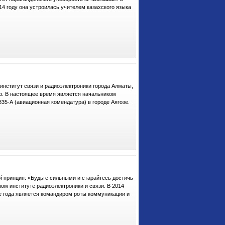
014 году она устроилась учителем казахского языка
нститут связи и радиоэлектроники города Алматы,
р. В настоящее время является начальником
835-А (авиационная комендатура) в городе Аягозе.
принцип: «Будьте сильными и старайтесь достичь
ном институте радиоэлектроники и связи. В 2014
же года является командиром роты коммуникации и