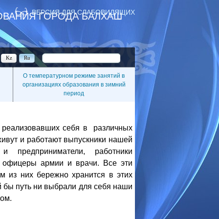
ВЕРСИЯ ДЛЯ СЛАБОВИДЯЩИХ
ЗОВАНИЯ ГОРОДА БАЛХАШ
Kz
Ru
О температурном режиме занятий в
организациях образования в зимний
период
, реализовавших себя в различных
живут и работают выпускники нашей
и предприниматели, работники
, офицеры армии и врачи. Все эти
м из них бережно хранится в этих
й бы путь ни выбрали для себя наши
том.