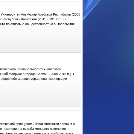
о Университет Аль-Азхар Арабской Республики (2005
 Республики Казахстан (2011 – 2013 гг.). В
ста по связам с общественностью в Посольстве
Казахского национального технического
льной фабрике в городе Балхаш (2008-2015 гг.). С
в сфере обогащения управления корпорации
гический принципом Ляззат являются слова Н.А.
 поколения, а судьба молодого поколения
тет Карагандинского университета «Болашак» в