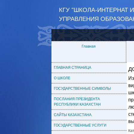
КГУ "ШКОЛА-ИНТЕРНАТ 
УПРАВЛЕНИЯ ОБРАЗОВА
Главная
ГЛАВНАЯ СТРАНИЦА
Д
Из
О ШКОЛЕ
ви
ГОСУДАРСТВЕННЫЕ СИМВОЛЫ
ш
ПОСЛАНИЯ ПРЕЗИДЕНТА
пр
РЕСПУБЛИКИ КАЗАХСТАН
лю
ст
САЙТЫ КАЗАХСТАНА
вы
ГОСУДАРСТВЕННЫЕ УСЛУГИ
Ка