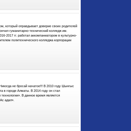
ом, который оправдывает доверие своих родителей
кончил гуманитарно-технический колледж им.
16-2017 гг. работал аккомпаниатором в культурно-
ителем политехнического колледжа корпорации
когда не бросай начатое!!! В 2010 году Шынгыс
а в городе Алматы. В 2014 году он стал
 технологии». В данное время является
Ас адал».