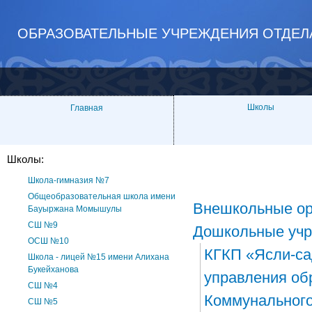
ОБРАЗОВАТЕЛЬНЫЕ УЧРЕЖДЕНИЯ ОТДЕЛ
Школы
Главная
Школы:
Школа-гимназия №7
Общеобразовательная школа имени
Внешкольные ор
Бауыржана Момышулы
СШ №9
Дошкольные уч
ОСШ №10
КГКП «Ясли-са
Школа - лицей №15 имени Алихана
Букейханова
управления об
СШ №4
Коммунального
СШ №5