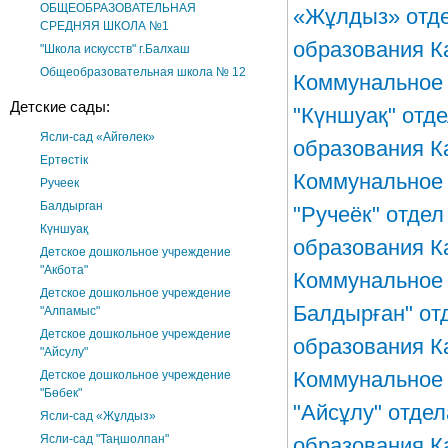
ОБЩЕОБРАЗОВАТЕЛЬНАЯ
«Жұлдыз» отде
СРЕДНЯЯ ШКОЛА №1
образования К
"Школа искусств" г.Балхаш
Общеобразовательная школа № 12
Коммунальное 
Детские сады:
"Күншуақ" отд
Ясли-сад «Айгөлек»
образования К
Ертөстік
Коммунальное 
Ручеек
Балдырган
"Ручеёк" отде
Күншуақ
образования К
Детское дошкольное учреждение
"Акбота"
Коммунальное 
Детское дошкольное учреждение
Балдырған" от
"Алпамыс"
Детское дошкольное учреждение
образования К
"Айсулу"
Коммунальное 
Детское дошкольное учреждение
"Бөбек"
"Айсұлу" отде
Ясли-сад «Жұлдыз»
Ясли-сад "Таңшолпан"
образования К