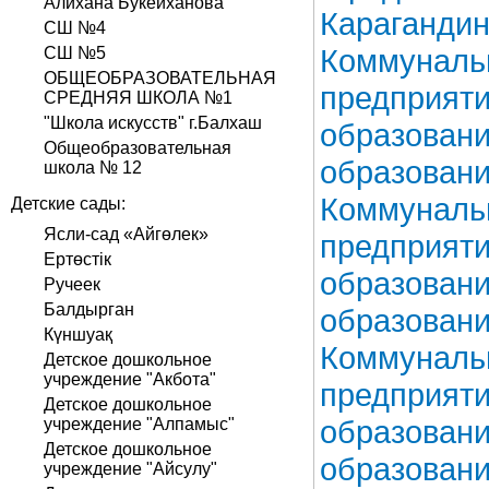
Алихана Букейханова
Карагандин
СШ №4
Коммунальн
СШ №5
ОБЩЕОБРАЗОВАТЕЛЬНАЯ
предприят
СРЕДНЯЯ ШКОЛА №1
"Школа искусств" г.Балхаш
образовани
Общеобразовательная
образовани
школа № 12
Коммунальн
Детские сады:
Ясли-сад «Айгөлек»
предприяти
Ертөстік
образовани
Ручеек
Балдырган
образовани
Күншуақ
Коммунальн
Детское дошкольное
учреждение "Акбота"
предприяти
Детское дошкольное
образовани
учреждение "Алпамыс"
Детское дошкольное
образовани
учреждение "Айсулу"