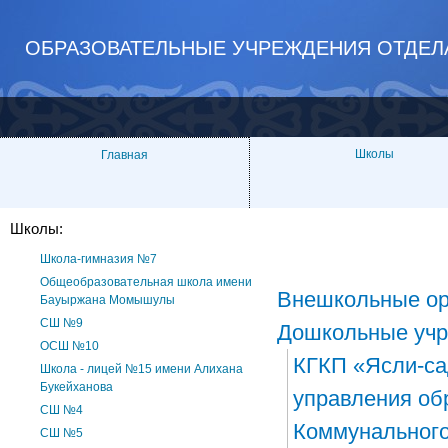
ОБРАЗОВАТЕЛЬНЫЕ УЧРЕЖДЕНИЯ ОТДЕЛ
Школы
Главная
Школы:
Школа-гимназия №7
Общеобразовательная школа имени
Внешкольные ор
Бауыржана Момышулы
СШ №9
Дошкольные уч
ОСШ №10
КГКП «Ясли-са
Школа - лицей №15 имени Алихана
Букейханова
управления об
СШ №4
Коммунального
СШ №5