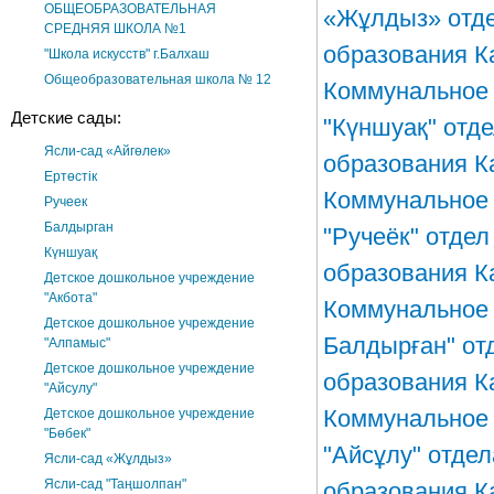
ОБЩЕОБРАЗОВАТЕЛЬНАЯ
«Жұлдыз» отде
СРЕДНЯЯ ШКОЛА №1
образования К
"Школа искусств" г.Балхаш
Общеобразовательная школа № 12
Коммунальное 
Детские сады:
"Күншуақ" отд
Ясли-сад «Айгөлек»
образования К
Ертөстік
Коммунальное 
Ручеек
Балдырган
"Ручеёк" отде
Күншуақ
образования К
Детское дошкольное учреждение
"Акбота"
Коммунальное 
Детское дошкольное учреждение
Балдырған" от
"Алпамыс"
Детское дошкольное учреждение
образования К
"Айсулу"
Коммунальное 
Детское дошкольное учреждение
"Бөбек"
"Айсұлу" отде
Ясли-сад «Жұлдыз»
Ясли-сад "Таңшолпан"
образования К