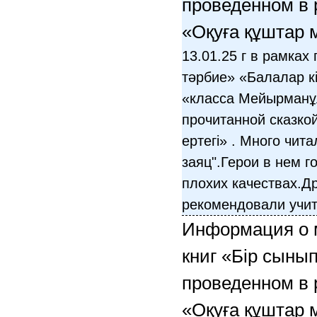
проведенном в 
«Оқуға құштар 
13.01.25 г в рамках
тәрбие» «Балалар к
«класса Мейырманұ
прочитанной сказкой
ертегі» . Много чита
заяц".Герои в нем г
плохих качествах.Д
рекомендовали учит
Информация о 
книг «Бір сынып
проведенном в 
«Оқуға құштар 