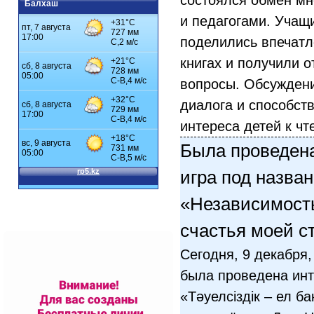
состоялся обмен м
Балхаш
и педагогами. Учащи
поделились впечатл
книгах и получили 
вопросы. Обсужден
диалога и способс
интереса детей к чт
Была проведен
игра под назва
«Независимост
счастья моей с
Сегодня, 9 декабря
была проведена инт
«Тәуелсіздік – ел ба