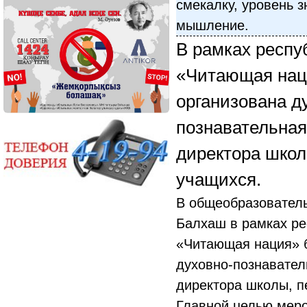
смекалку, уровень з
мышление.
В рамках респу
«Читающая нац
организована д
познавательная
директора школ
учащихся.
В общеобразовател
Балхаш в рамках ре
«Читающая нация» 
духовно-познавател
директора школы, п
Главной целью меро