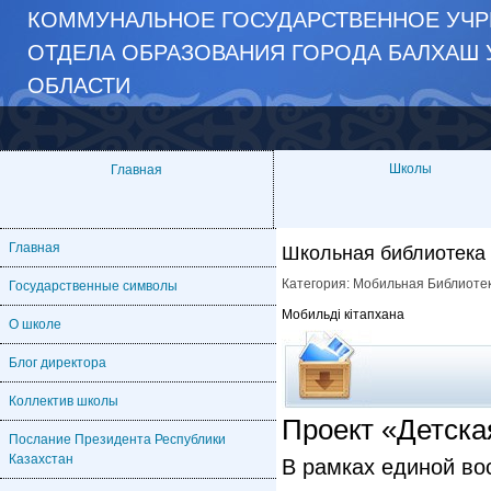
КОММУНАЛЬНОЕ ГОСУДАРСТВЕННОЕ УЧР
ОТДЕЛА ОБРАЗОВАНИЯ ГОРОДА БАЛХАШ 
ОБЛАСТИ
Школы
Главная
Главная
Школьная библиотека
Категория:
Мобильная Библиоте
Государственные символы
Мобильді кітапхана
О школе
Блог директора
Коллектив школы
Проект «Детска
Послание Президента Республики
Казахстан
В рамках единой во