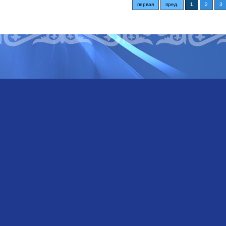
первая
пред.
1
2
3