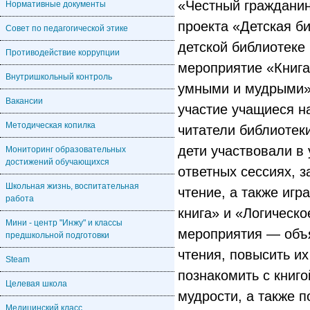
«Честный гражданин
Нормативные документы
проекта «Детская б
Совет по педагогической этике
детской библиотеке
Противодействие коррупции
мероприятие «Книга
Внутришкольный контроль
умными и мудрыми»
Вакансии
участие учащиеся н
Методическая копилка
читатели библиотек
дети участвовали в
Мониторинг образовательных
достижений обучающихся
ответных сессиях, з
Школьная жизнь, воспитательная
чтение, а также игр
работа
книга» и «Логическ
Мини - центр "Инжу" и классы
мероприятия — объ
предшкольной подготовки
чтения, повысить их
Steam
познакомить с книго
Целевая школа
мудрости, а также 
Медицинский класс