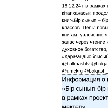
18.12.24 г в рамка
кітапханасы» продо
книг«Бір сынып – бір
классов. Цель: пов
книгам, увлечение ч
запас через чтение
духовное богатство,
#Қарағандыоблысыбі
@balkhashtv @balqas
@umckrg @balqash_q
Информация о 
«Бір сынып-бір
в рамках проек
мектеп»