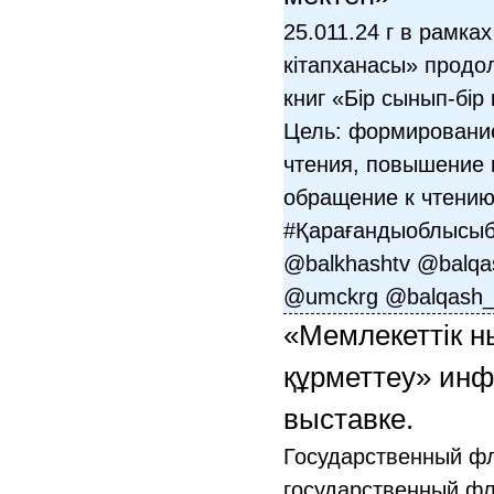
25.011.24 г в рамк
кітапханасы» продо
книг «Бір сынып-бір 
Цель: формировани
чтения, повышение и
обращение к чтению
#Қарағандыоблысыбі
@balkhashtv @balqas
@umckrg @balqash_q
«Мемлекеттік 
құрметтеу» ин
выставке.
Государственный фл
государственный фл