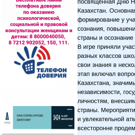
посвящённая Дню Н
Казахстан. Основна
формирование у уча
сознания, повышени
страны и осознание
В игре приняли уча
разных классов шко
свои знания в неск
этап включал вопро
Казахстана, значим
независимости, гос
личностям, внесшим
страны. Мероприят
и увлекательной ат
всесторонне проде