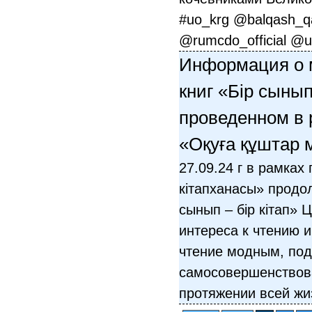
#uo_krg @balqash_qa
@rumcdo_official @
Информация о 
книг «Бір сынып
проведенном в 
«Оқуға құштар 
27.09.24 г в рамка
кітапханасы» продо
сынып – бір кітап»
интереса к чтению 
чтение модным, по
самосовершенствов
протяжении всей жи