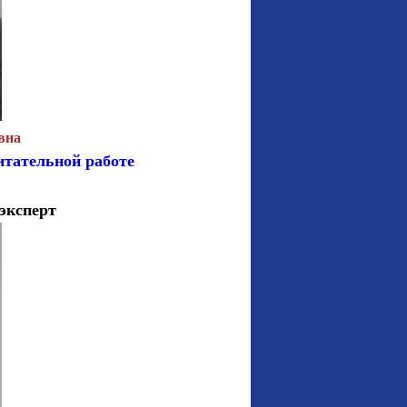
вна
тательной работе
 эксперт