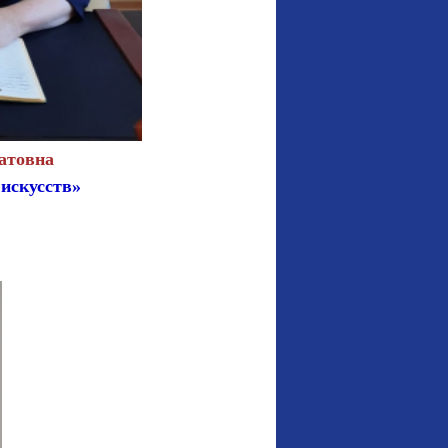
атовна
искусств»