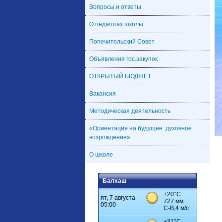
Вопросы и ответы
О педагогах школы
Попечительский Совет
Объявления гос.закупок
ОТКРЫТЫЙ БЮДЖЕТ
Вакансия
Методическая деятельность
«Ориентация на будущее: духовное
возрождение»
О школе
Балхаш