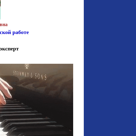
евна
ской работе
 эксперт