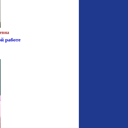
евна
ой работе