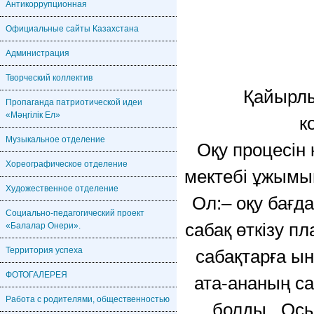
Антикоррупционная
Официальные сайты Казахстана
Администрация
Творческий коллектив
Қайырлы
Пропаганда патриотической идеи
«Мәңгілік Ел»
к
Музыкальное отделение
Оқу процесін
Хореографическое отделение
мектебі ұжымы
Художественное отделение
Ол:– оқу бағд
Социально-педагогический проект
сабақ өткізу п
«Балалар Онери».
Территория успеха
сабақтарға ы
ФОТОГАЛЕРЕЯ
ата-ананың са
Работа с родителями, общественностью
болды. Осы