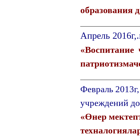
образования д
_____________
Апрель 2016г,
«Воспитание 
патриотизмаче
_____________
Февраль 2013г,
учреждений до
«
Өнер мектепт
техналогиялар