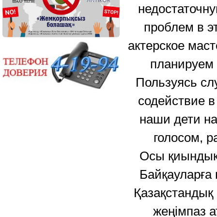
недостаточну
проблем в э
актерское маст
планируем 
Пользуясь слу
содействие в
наши дети н
голосом, 
Осы қиындық
Байқауларға 
Қазақстандық
жеңімпаз 