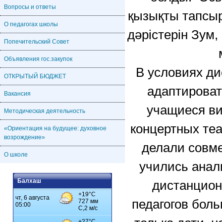
Вопросы и ответы
қызықты тапсыр
О педагогах школы
дәрістерін Зум,
Попечительский Совет
Объявления гос.закупок
В условиях ди
ОТКРЫТЫЙ БЮДЖЕТ
адаптироват
Вакансия
учащиеся ви
Методическая деятельность
концертных теа
«Ориентация на будущее: духовное
возрождение»
делали совме
О школе
учились анал
Балхаш
дистанцион
педагогов боль