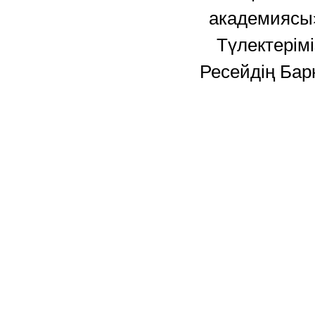
академиясы»
Түлектерім
Ресейдің Бар