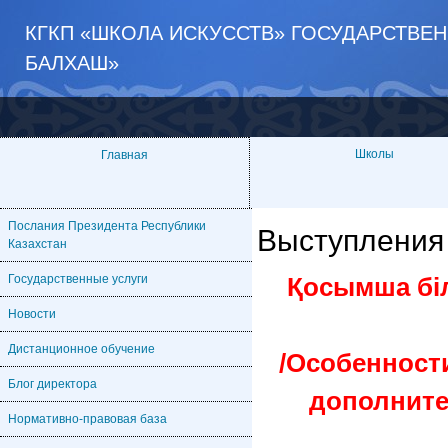
КГКП «ШКОЛА ИСКУССТВ» ГОСУДАРСТВЕ
БАЛХАШ»
Школы
Главная
Послания Президента Республики
Выступления
Казахстан
Государственные услуги
Қосымша біл
Новости
Дистанционное обучение
/Особенност
Блог директора
дополните
Нормативно-правовая база