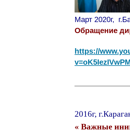
Март 2020г, г.
Обращение дир
https://www.y
v=oK5IezIVwPM
_____________
2016г, г.Караг
« Важные ини