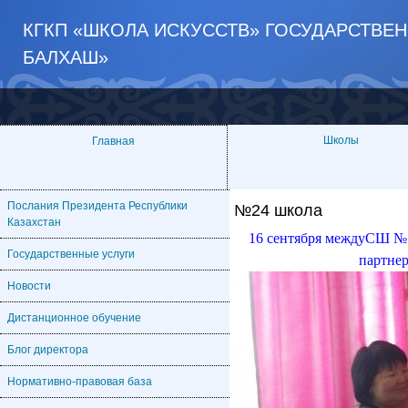
КГКП «ШКОЛА ИСКУССТВ» ГОСУДАРСТВЕ
БАЛХАШ»
Школы
Главная
Послания Президента Республики
№24 школа
Казахстан
16 сентября междуСШ № 
Государственные услуги
партне
Новости
Дистанционное обучение
Блог директора
Нормативно-правовая база