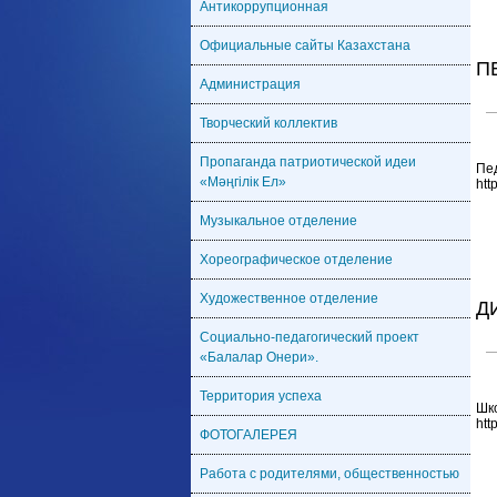
Антикоррупционная
Официальные сайты Казахстана
П
Администрация
Творческий коллектив
Пропаганда патриотической идеи
Пед
«Мәңгілік Ел»
htt
Музыкальное отделение
Хореографическое отделение
Художественное отделение
Д
Социально-педагогический проект
«Балалар Онери».
Территория успеха
Шко
htt
ФОТОГАЛЕРЕЯ
Работа с родителями, общественностью