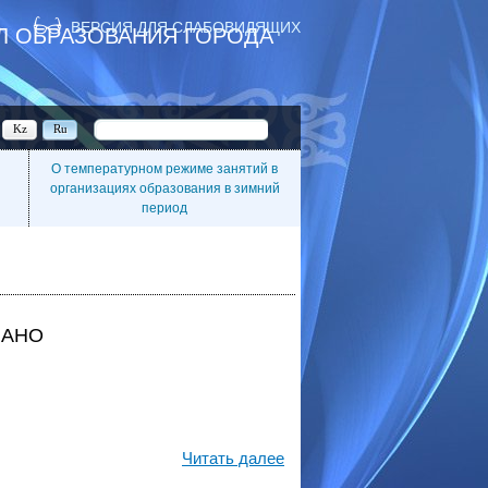
ВЕРСИЯ ДЛЯ СЛАБОВИДЯЩИХ
Л ОБРАЗОВАНИЯ ГОРОДА
Kz
Ru
О температурном режиме занятий в
организациях образования в зимний
период
ИАНО
Читать далее