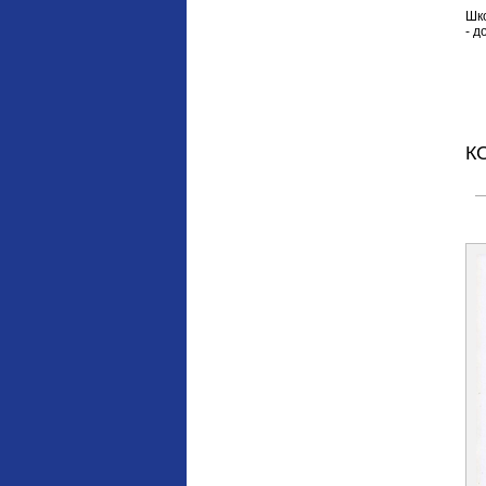
Шк
- д
К