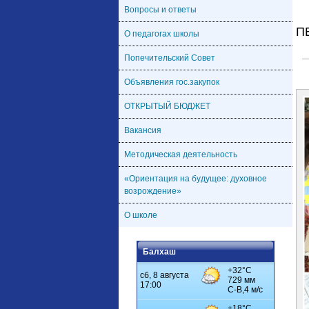
Вопросы и ответы
П
О педагогах школы
Попечительский Совет
Объявления гос.закупок
ОТКРЫТЫЙ БЮДЖЕТ
Вакансия
Методическая деятельность
«Ориентация на будущее: духовное
возрождение»
О школе
Балхаш