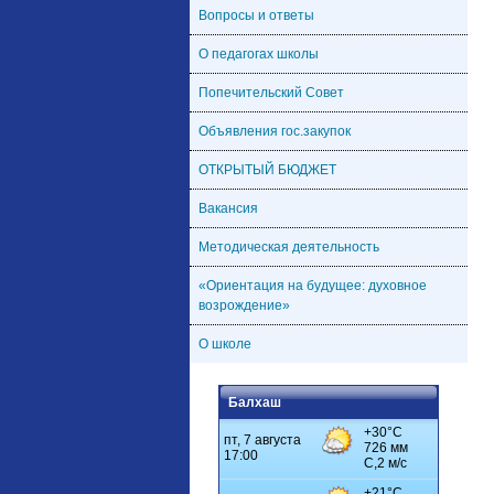
Вопросы и ответы
О педагогах школы
Попечительский Совет
Объявления гос.закупок
ОТКРЫТЫЙ БЮДЖЕТ
Вакансия
Методическая деятельность
«Ориентация на будущее: духовное
возрождение»
О школе
Балхаш