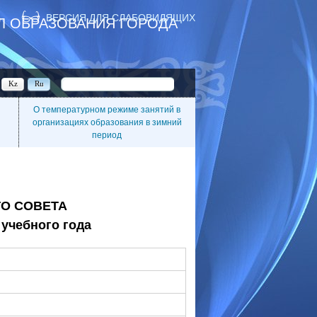
ВЕРСИЯ ДЛЯ СЛАБОВИДЯЩИХ
Л ОБРАЗОВАНИЯ ГОРОДА
Kz
Ru
О температурном режиме занятий в
организациях образования в зимний
период
О СОВЕТА
 учебного года