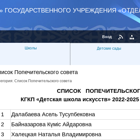
В» ГОСУДАРСТВЕННОГО УЧРЕЖДЕНИЯ «ОТДЕ
Вход
Школы
Детские сады
исок Попечительского совета
тегория:
Список Попечительского совета
СПИСОК ПОПЕЧИТЕЛЬСКОГ
КГКП «
Детская ш
кола искусств» 202
2-2025
1
Далабаева Асель Тусупбековна
2
Байназарова Күміс Айдаровна
3
Халецкая Наталья Владимировна