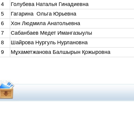
4
Голубева Наталья Гинадиевна
5
Гагарина Ольга Юрьевна
6
Хон Людмила Анатольевна
7
Сабанбаев Медет Имангазыулы
8
Шайрова Нургуль Нурлановна
9
Мұхаметжанова Балшырын Қожыровна