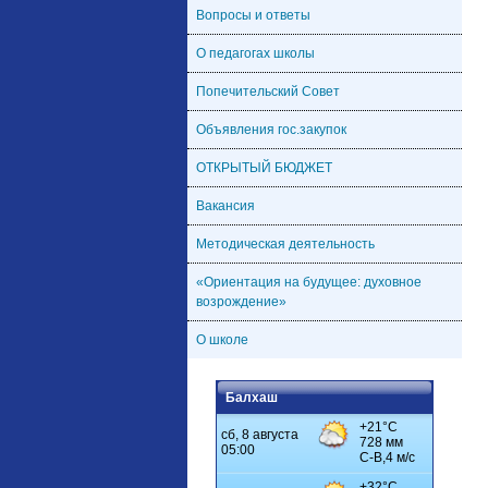
Вопросы и ответы
О педагогах школы
Попечительский Совет
Объявления гос.закупок
ОТКРЫТЫЙ БЮДЖЕТ
Вакансия
Методическая деятельность
«Ориентация на будущее: духовное
возрождение»
О школе
Балхаш