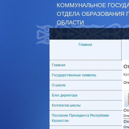
КОММУНАЛЬНОЕ ГОСУДА
ОТДЕЛА ОБРАЗОВАНИЯ 
ОБЛАСТИ
Главная
Главная
О
Ка
Государственные символы
От
О школе
Блог директора
Коллектив школы
От
Послание Президента Республики
Отк
Казахстан
От
Отк