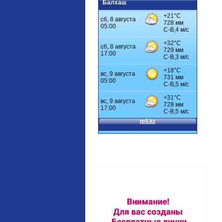
Балхаш