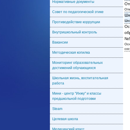
Нормативные документы
От
Отк
Совет по педагогической этике
Шк
Шко
Противодействие коррупции
Ос
Внутришкольный контроль
об
№9
Вакансии
Осн
сос
Методическая копилка
Мониторинг образовательных
достижений обучающихся
Школьная жизнь, воспитательная
работа
Мини - центр "Инжу" и классы
предшкольной подготовки
Steam
Целевая школа
Медицинский класс