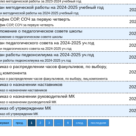
лиз методической работы за 2023-2024 учебный год
ан методической работы на 2024-2025 учебный год
202
н методической работы на 2024-2025 учебный год
афик СОР, СОЧ за первую четверть
202
фик СОР, СОЧ за первую четверть
ложение о педагогическом совете школы
202
ожение о педагогическом совете школы
ан педагогического совета на 2024-2025 уч.год
202
н педагогического совета на 2024-2025 уч.год
ан работы педконсилиума на 2024-2025 уч.год
202
н работы педконсилиума на 2024-2025 уч.год
иказ о распределении часов факультивов, по выбору,
202
ц.компонента
каз о распределении часов факультивов, по выбору, лиц.компонента
иказ о назначении наставников
202
каз о назначении наставников
иказ о назначении руководителей МК
202
каз о назначении руководителей МК
иказ об утрверждении МК
202
каз об утрверждении МК
первая
пред.
1
2
3
…
6
след.
последняя