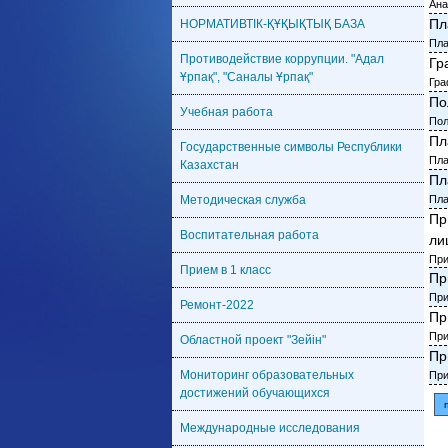
Ана
Пл
НОРМАТИВТІК-ҚҰҚЫҚТЫҚ БАЗА
Пла
Противодействие коррупции. "Адал
Гр
Ұрпақ", "Саналы Ұрпақ"
Гра
По
Учебная работа
Пол
Пл
Государственные символы Республики
Пла
Казахстан
Пл
Методическая служба
Пла
Пр
Воспитательная работа
ли
При
Прием в 1 класс
Пр
При
Ремонт-2022
Пр
При
Областной проект "Зейін"
Пр
Мониторинг образовательных
При
достижений обучающихся
Международные исследования