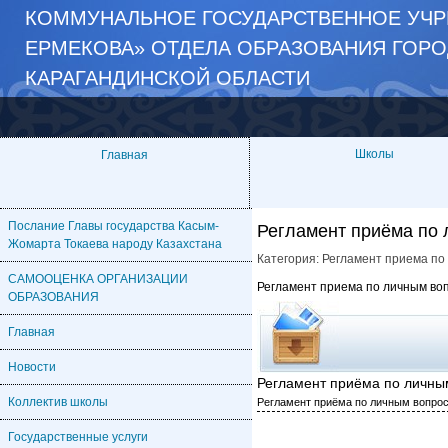
КОММУНАЛЬНОЕ ГОСУДАРСТВЕННОЕ УЧР
ЕРМЕКОВА» ОТДЕЛА ОБРАЗОВАНИЯ ГОРО
КАРАГАНДИНСКОЙ ОБЛАСТИ
Школы
Главная
Послание Главы государства Касым-
Регламент приёма по
Жомарта Токаева народу Казахстана
Категория:
Регламент приема по
САМООЦЕНКА ОРГАНИЗАЦИИ
Регламент приема по личным во
ОБРАЗОВАНИЯ
Главная
Новости
Регламент приёма по личны
Коллектив школы
Регламент приёма по личным вопро
Государственные услуги