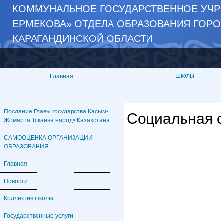
КОММУНАЛЬНОЕ ГОСУДАРСТВЕННОЕ УЧР
ЕРМЕКОВА» ОТДЕЛА ОБРАЗОВАНИЯ ГОРО
КАРАГАНДИНСКОЙ ОБЛАСТИ
Школы
Главная
Послание Главы государства Касым-
Социальная 
Жомарта Токаева народу Казахстана
САМООЦЕНКА ОРГАНИЗАЦИИ
ОБРАЗОВАНИЯ
Главная
Новости
Коллектив школы
Государственные услуги