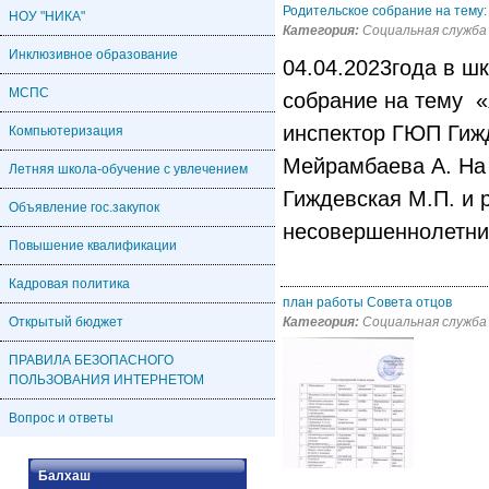
Родительское собрание на тему: 
НОУ "НИКА"
Категория:
Социальная служба
Инклюзивное образование
04.04.2023года в ш
МСПС
собрание на тему «
инспектор ГЮП Гиж
Компьютеризация
Мейрамбаева А. На
Летняя школа-обучение с увлечением
Гиждевская М.П. и 
Объявление гос.закупок
несовершеннолетние
Повышение квалификации
Кадровая политика
план работы Совета отцов
Открытый бюджет
Категория:
Социальная служба
ПРАВИЛА БЕЗОПАСНОГО
ПОЛЬЗОВАНИЯ ИНТЕРНЕТОМ
Вопрос и ответы
Балхаш