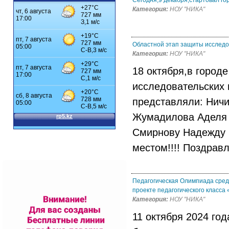
Сегодня,9 декабря,стартовал го
Категория:
НОУ "НИКА"
Областной этап защиты исследов
Категория:
НОУ "НИКА"
18 октября,в город
исследовательских 
представляли: Ничи
Жумадилова Аделя 
Смирнову Надежду Н
местом!!!! Поздрав
Педагогическая Олимпиада сред
проекте педагогического класса «
Категория:
НОУ "НИКА"
11 октября 2024 год