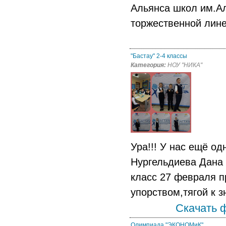
Альянса школ им.А
торжественной линей
"Бастау" 2-4 классы
Категория:
НОУ "НИКА"
Ура!!! У нас ещё о
Нургельдиева Дана 
класс 27 февраля п
упорством,тягой к 
Скачать 
Олимпиада "ЭКОНОМиК"