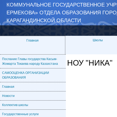
КОММУНАЛЬНОЕ ГОСУДАРСТВЕННОЕ УЧР
ЕРМЕКОВА» ОТДЕЛА ОБРАЗОВАНИЯ ГОРО
КАРАГАНДИНСКОЙ ОБЛАСТИ
Школы
Главная
Послание Главы государства Касым-
НОУ "НИКА"
Жомарта Токаева народу Казахстана
САМООЦЕНКА ОРГАНИЗАЦИИ
ОБРАЗОВАНИЯ
Главная
Новости
Коллектив школы
Государственные услуги