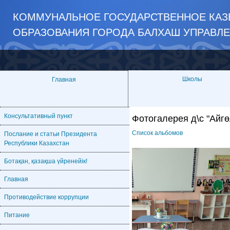
КОММУНАЛЬНОЕ ГОСУДАРСТВЕННОЕ КАЗЕ
ОБРАЗОВАНИЯ ГОРОДА БАЛХАШ УПРАВЛ
Школы
Главная
Консультативный пункт
Фотогалерея д\с "Айгө
Список альбомов
Послание и статьи Президента
Республики Казахстан
Ботақан, қазақша үйренейік!
Главная
Противодействие коррупции
Питание