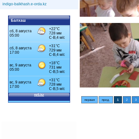
indigo-balkhash.e-orda.kz
Балхаш
первая
пред.
1
2
3