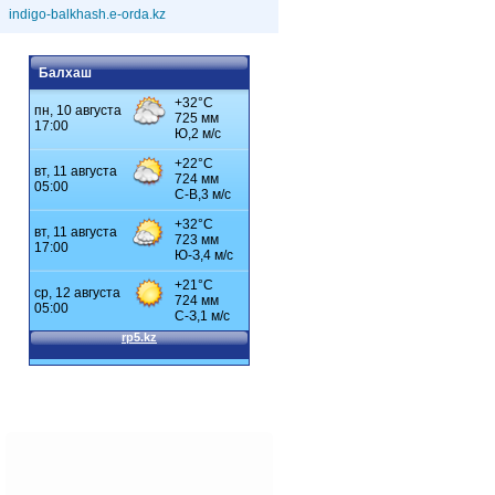
indigo-balkhash.e-orda.kz
Балхаш