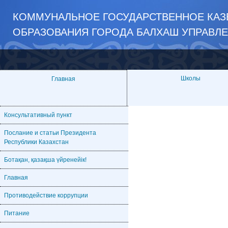
КОММУНАЛЬНОЕ ГОСУДАРСТВЕННОЕ КАЗЕ
ОБРАЗОВАНИЯ ГОРОДА БАЛХАШ УПРАВЛ
Школы
Главная
Консультативный пункт
Послание и статьи Президента
Республики Казахстан
Ботақан, қазақша үйренейік!
Главная
Противодействие коррупции
Питание