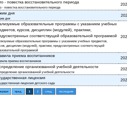
то - повестка восстановительного периода
202
о - повестка восстановительного периода
жим дня
202
им дня
ализуемые образовательные программы с указанием учебных
едметов, курсов, дисциплин (модулей), практики,
едусмотренных соответствущей образовательной программой
202
лизуемые образовательные программы с указанием учебных предметов,
сов, дисциплин (модулей), практики, предусмотренных соответствущей
азовательной программой
авила приема воспитанников
202
вила приема воспитанников
спределение организованной учебной деятельности
202
пределение организованной учебной деятельности
сударственная лицензия
202
ударственная лицензия детского сада
первая
пред.
1
2
след.
последняя