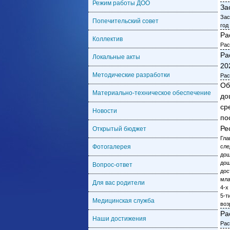
Режим работы ДОО
За
Зас
Попечительский совет
год
Ра
Коллектив
Рас
Ра
Локальные акты
20
Методические разработки
Рас
Об
Материально-техническое обеспечение
до
ср
Новости
по
Ре
Открытый бюджет
Гла
Фотогалерея
сле
дош
дош
Вопрос-ответ
дос
мла
Для вас родители
4-х
5-т
Медицинская служба
воз
Ра
Наши достижения
Рас