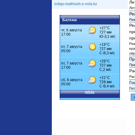
Ле
indigo-balkhash.e-orda.kz
Лет
Ре
Балхаш
Реж
Ре
пр
пр
Реа
кур
обр
Пр
Пра
Ра
Рас
Го
Гос