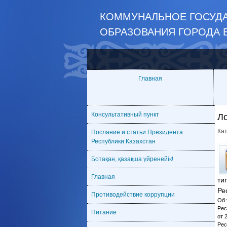
КОММУНАЛЬНОЕ ГОСУДА
ОБРАЗОВАНИЯ ГОРОДА 
Главная
Консультативный пункт
Л
Ка
Послание и статьи Президента
Республики Казахстан
Ботақан, қазақша үйренейік!
Главная
ти
Ре
Противодействие коррупции
Об 
Рес
Питание
от 
Рес