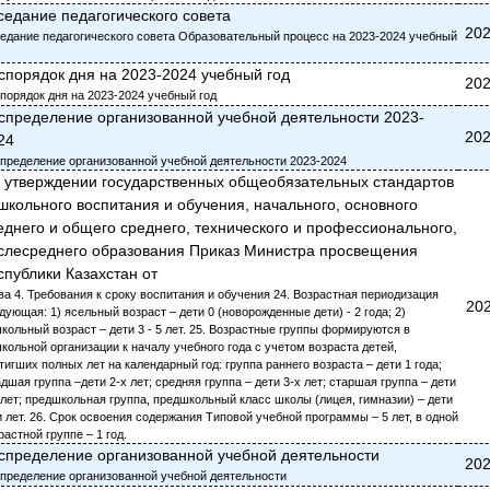
седание педагогического совета
202
едание педагогического совета Образовательный процесс на 2023-2024 учебный
спорядок дня на 2023-2024 учебный год
202
порядок дня на 2023-2024 учебный год
спределение организованной учебной деятельности 2023-
202
24
пределение организованной учебной деятельности 2023-2024
 утверждении государственных общеобязательных стандартов
школьного воспитания и обучения, начального, основного
еднего и общего среднего, технического и профессионального,
слесреднего образования Приказ Министра просвещения
спублики Казахстан от
ва 4. Требования к сроку воспитания и обучения 24. Возрастная периодизация
202
дующая: 1) ясельный возраст – дети 0 (новорожденные дети) - 2 года; 2)
кольный возраст – дети 3 - 5 лет. 25. Возрастные группы формируются в
кольной организации к началу учебного года с учетом возраста детей,
тигших полных лет на календарный год: группа раннего возраста – дети 1 года;
дшая группа –дети 2-х лет; средняя группа – дети 3-х лет; старшая группа – дети
 лет; предшкольная группа, предшкольный класс школы (лицея, гимназии) – дети
и лет. 26. Срок освоения содержания Типовой учебной программы – 5 лет, в одной
растной группе – 1 год.
спределение организованной учебной деятельности
202
пределение организованной учебной деятельности