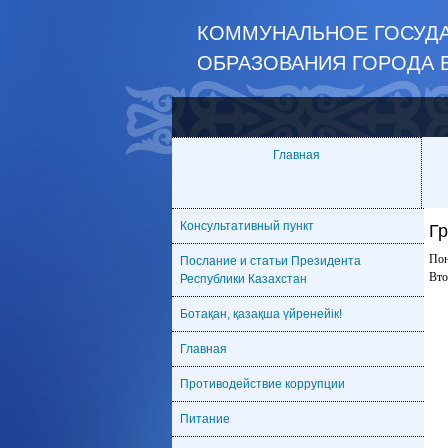
КОММУНАЛЬНОЕ ГОСУДА
ОБРАЗОВАНИЯ ГОРОДА 
Главная
Консультативный пункт
Г
Пон
Послание и статьи Президента
Вто
Республики Казахстан
Ботақан, қазақша үйренейік!
Главная
Противодействие коррупции
Питание