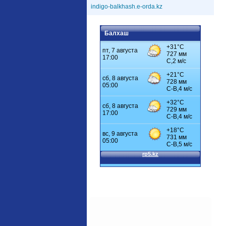
indigo-balkhash.e-orda.kz
Балхаш