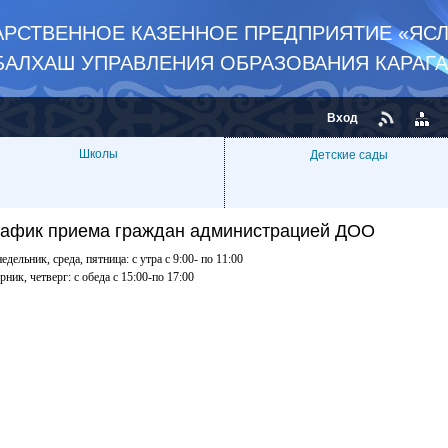
РСТВЕННОЕ КАЗЕННОЕ ПРЕДПРИЯТИЕ «ЯСЛ
БАЛХАШ УПРАВЛЕНИЯ ОБРАЗОВАНИЯ КАРАГ
Вход
Школы
Детские сады
рафик приема граждан администрацией ДОО
едельник, среда, пятница: с утра с 9:00- по 11:00
рник, четверг: с обеда с 15:00-по 17:00