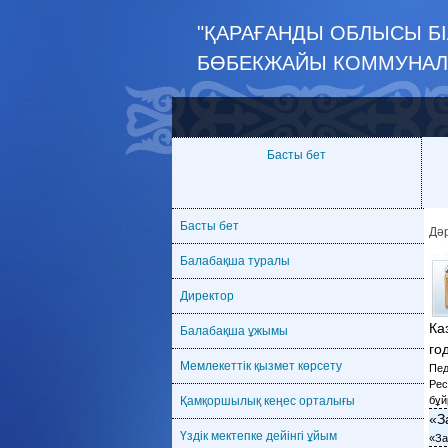
"ҚАРАҒАНДЫ ОБЛЫСЫ БІ
БӨБЕКЖАЙЫ КОММУНАЛД
Басты бет
Басты бет
Дә
Балабақша туралы
Директор
Ка
Балабақша ұжымы
го
Мемлекеттік қызмет көрсету
Пед
Рес
Қамқоршылық кеңес орталығы
бұй
«З
Үздік мектепке дейінгі ұйым
«За