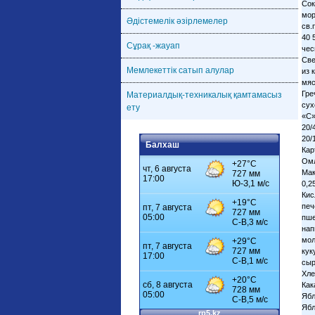
Әдістемелік әзірлемелер
Сұрақ -жауап
Мемлекеттік сатып алулар
Материалдық-техникалық қамтамасыз
ету
Балхаш