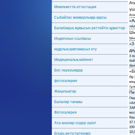
Ат
Мемлекеттік аттестация
үш
Ата
Сыбайлас жемқорлыққа қарсы
«А
«Ал
Балабақша жұмысын реттейтін құжаттар
Шы
Шығ
Индигонын ссылкасы
«3
кадрлық қамтамасыз ету
ди
3 ж
Медициналық кабинет
бой
бөлі
Бос лауазымдар
«Б
Әр 
фотогалерия
мін
тұл
Жаңалықтар
Пе
Перспективное меню 2025.г (лето-осень) Утверждаю Директор КГКП «Ясли - сад «Аламыс» Мухаметжанова З.К. ____________________ 1 день 2 день 3 день 4 день ЗАВТРАК ЯСЛИ 3-6 ЗАВТРАК ЯСЛИ 3-5 ЗАВТРАК ЯСЛИ 3-5 ЗАВТРАК ЯСЛИ 3-5 Каша молочная манная 180 250 Каша молочная рисовая 180 250 Каша Дружба 160 250 Каша молочная пшеничная 180 250 Хлеб с маслом и сыром 30 47 Хлеб с маслом 24 37 Хлеб с маслом и сыром 34 47 Хлеб с м
Балалар тағамы
Фотогалерея
Ата-аналар сіздер үшін!
Біздің жетістіктеріміз