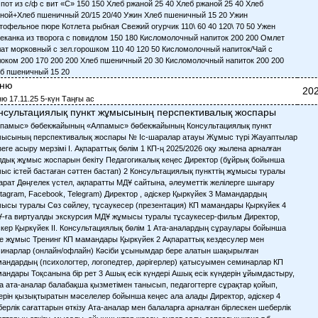
ню
202
ю 17.11.25 5-күн Таңғы ас
нсультациялық пункт жұмысының перспективалық жоспары
памыс» бөбекжайының «Алпамыс» бөбекжайының Консультациялық пункт
ысының перспективалық жоспары № Іс-шаралар атауы Жұмыс түрі Жауаптылар
еге асыру мерзімі І. Ақпараттық бөлім 1 КП-ң 2025/2026 оқу жылена арналған
дық жұмыс жоспарын бекіту Педагогикалық кеңес Директор (бұйрық бойынша
ыс істей бастаған сәттен бастап) 2 Консультациялық пункттің жұмысы туралы
арат Дөңгелек үстел, ақпаратты МДҰ сайтына, әлеуметтік желілерге шығару
stagram, Facebook, Telegram) Директор , әдіскер Қыркүйек 3 Мамандардың
ысы туралы Сөз сөйлеу, тұсаукесер (презентация) КП мамандары Қыркүйек 4
-ға виртуалды экскурсия МДҰ жұмысы туралы тұсаукесер-фильм Директор,
скер Қыркүйек ІІ. Консультациялық бөлім 1 Ата-аналардың сұраулары бойынша
е жұмыс Тренинг КП мамандары Қыркүйек 2 Ақпараттық кездесулер мен
инарлар (онлайн/офлайн) Кәсіби ұсынымдар бере алатын шақырылған
андардың (психологтер, логопедтер, дәрігерлер) қатысуымен семинарлар КП
андары Тоқсанына бір рет 3 Ашық есік күндері Ашық есік күндерін ұйымдастыру,
а ата-аналар балабақша қызметімен танысып, педагогтерге сұрақтар қойып,
ерін қызықтыратын мәселелер бойынша кеңес ала алады Директор, әдіскер 4
ерлік сағаттарын өткізу Ата-аналар мен балаларға арналған бірлескен шеберлік