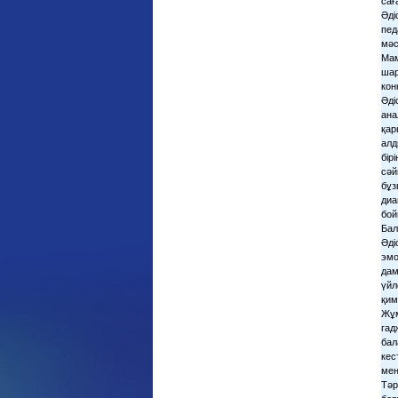
сағ
Әді
пед
мәс
Мам
шар
кон
Әді
ана
қар
алд
бір
сәй
бұз
диа
бой
Бал
Әді
эмо
дам
үйл
қим
Жұм
гад
бал
кес
мен
Тәр