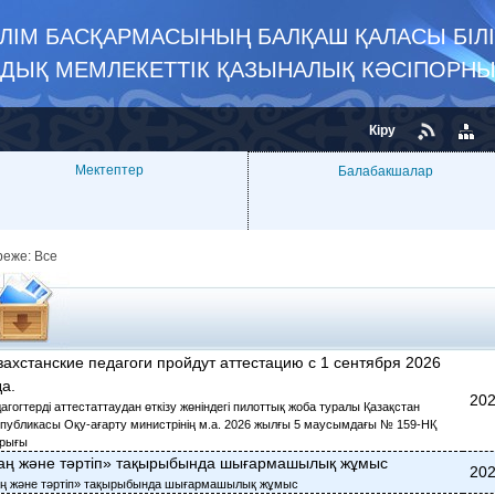
ЛІМ БАСҚАРМАСЫНЫҢ БАЛҚАШ ҚАЛАСЫ БІЛІ
ЫҚ МЕМЛЕКЕТТІК ҚАЗЫНАЛЫҚ КӘСІПОРН
Кіру
Мектептер
Балабакшалар
реже:
Все
захстанские педагоги пройдут аттестацию с 1 сентября 2026
да.
202
агогтерді аттестаттаудан өткізу жөніндегі пилоттық жоба туралы Қазақстан
публикасы Оқу-ағарту министрінің м.а. 2026 жылғы 5 маусымдағы № 159-НҚ
рығы
аң және тәртіп» тақырыбында шығармашылық жұмыс
202
ң және тәртіп» тақырыбында шығармашылық жұмыс