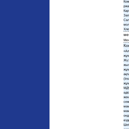
ме
Мен
Ко
«Ал
жұм
Жүз
жыл
жұм
ақп
(In
жұм
МДҰ
әді
жек
сем
мам
мам
онд
өзд
Шеб