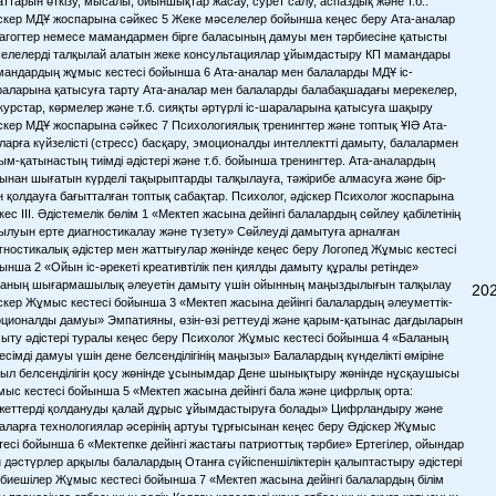
аттарын өткізу, мысалы, ойыншықтар жасау, сурет салу, аспаздық және т.б..
скер МДҰ жоспарына сәйкес 5 Жеке мәселелер бойынша кеңес беру Ата-аналар
агогтер немесе мамандармен бірге баласының дамуы мен тәрбиесіне қатысты
елелерді талқылай алатын жеке консультациялар ұйымдастыру КП мамандары
андардың жұмыс кестесі бойынша 6 Ата-аналар мен балаларды МДҰ іс-
аларына қатысуға тарту Ата-аналар мен балаларды балабақшадағы мерекелер,
курстар, көрмелер және т.б. сияқты әртүрлі іс-шараларына қатысуға шақыру
скер МДҰ жоспарына сәйкес 7 Психологиялық тренингтер және топтық ҰІӘ Ата-
ларға күйзелісті (стресс) басқару, эмоционалды интеллектті дамыту, балалармен
ым-қатынастың тиімді әдістері және т.б. бойынша тренингтер. Ата-аналардың
ынан шығатын күрделі тақырыптарды талқылауға, тәжірибе алмасуға және бір-
ін қолдауға бағытталған топтық сабақтар. Психолог, әдіскер Психолог жоспарына
кес ІІІ. Әдістемелік бөлім 1 «Мектеп жасына дейінгі балалардың сөйлеу қабілетінің
ылуын ерте диагностикалау және түзету» Сөйлеуді дамытуға арналған
гностикалық әдістер мен жаттығулар жөнінде кеңес беру Логопед Жұмыс кестесі
ынша 2 «Ойын іс-әрекеті креативтілік пен қиялды дамыту құралы ретінде»
аның шығармашылық әлеуетін дамыту үшін ойынның маңыздылығын талқылау
202
скер Жұмыс кестесі бойынша 3 «Мектеп жасына дейінгі балалардың әлеуметтік-
ционалды дамуы» Эмпатияны, өзін-өзі реттеуді және қарым-қатынас дағдыларын
ыту әдістері туралы кеңес беру Психолог Жұмыс кестесі бойынша 4 «Баланың
есімді дамуы үшін дене белсенділігінің маңызы» Балалардың күнделікті өміріне
ыл белсенділігін қосу жөнінде ұсынымдар Дене шынықтыру жөнінде нұсқаушысы
ыс кестесі бойынша 5 «Мектеп жасына дейінгі бала және цифрлық орта:
жеттерді қолдануды қалай дұрыс ұйымдастыруға болады» Цифрландыру және
аларға технологиялар әсерінің артуы тұрғысынан кеңес беру Әдіскер Жұмыс
тесі бойынша 6 «Мектепке дейінгі жастағы патриоттық тәрбие» Ертегілер, ойындар
 дәстүрлер арқылы балалардың Отанға сүйіспеншіліктерін қалыптастыру әдістері
биешілер Жұмыс кестесі бойынша 7 «Мектеп жасына дейінгі балалардың білім