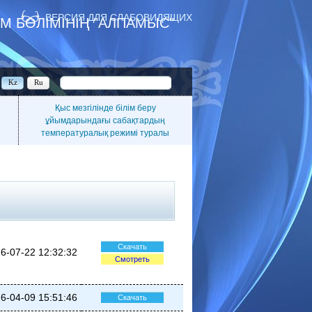
ВЕРСИЯ ДЛЯ СЛАБОВИДЯЩИХ
М БӨЛІМІНІҢ "АЛПАМЫС"
Ы
Kz
Ru
Қыс мезгілінде білім беру
ұйымдарындағы сабақтардың
температуралық режимі туралы
Скачать
6-07-22 12:32:32
Смотреть
6-04-09 15:51:46
Скачать