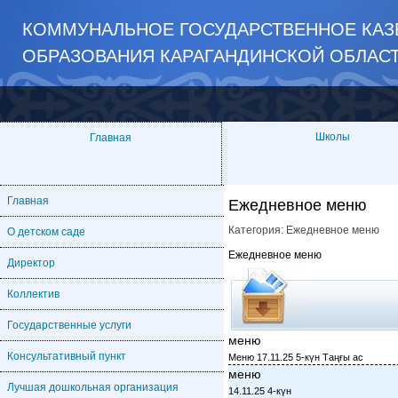
КОММУНАЛЬНОЕ ГОСУДАРСТВЕННОЕ КАЗ
ОБРАЗОВАНИЯ КАРАГАНДИНСКОЙ ОБЛАС
Школы
Главная
Главная
Ежедневное меню
Категория:
Ежедневное меню
О детском саде
Ежедневное меню
Директор
Коллектив
Государственные услуги
меню
Консультативный пункт
Меню 17.11.25 5-күн Таңғы ас
меню
Лучшая дошкольная организация
14.11.25 4-күн