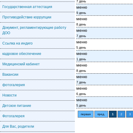
7 день
Государственная аттестация
меню
9 день
Противодействие коррупции
меню
8 день
Документ, регламентирующие работу
меню
ДОО
7 день
меню
Ссылка на индиго
5 день
меню
кадровое обеспечение
1 день
Медицинский кабинет
меню
8 день
Вакансии
меню
7 день
фотогалерия
меню
6 день
Новости
меню
Детское питание
5 день
первая
пред.
1
2
3
Фотогалерея
Для Вас, родители