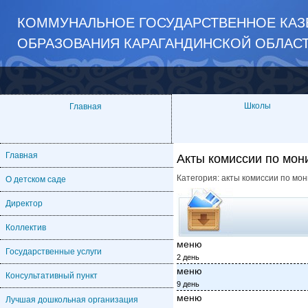
КОММУНАЛЬНОЕ ГОСУДАРСТВЕННОЕ КАЗ
ОБРАЗОВАНИЯ КАРАГАНДИНСКОЙ ОБЛАС
Школы
Главная
Главная
Акты комиссии по мон
Категория:
акты комиссии по мон
О детском саде
Директор
Коллектив
меню
Государственные услуги
2 день
меню
Консультативный пункт
9 день
меню
Лучшая дошкольная организация