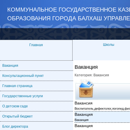
КОММУНАЛЬНОЕ ГОСУДАРСТВЕННОЕ КАЗЁ
ОБРАЗОВАНИЯ ГОРОДА БАЛХАШ УПРАВЛ
Школы
Главная
Ваканция
Ваканция
Категория:
Вакансия
Консультационный пункт
Главная страница
Государственные услуги
Вакансия
О детском саде
Воспитатель,дефектолог,логопед,фи
Ваканция
Открытый бюджет
Ваканция
Ваканция
Блог директора