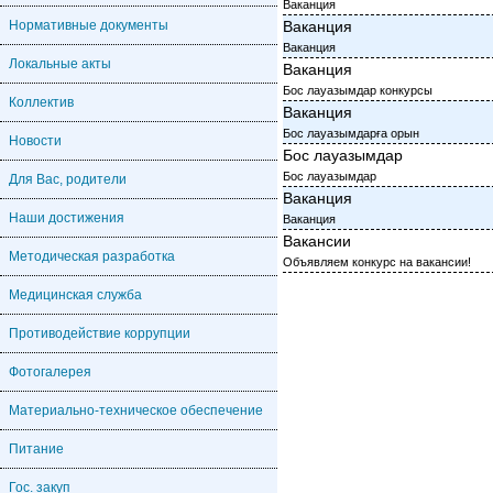
Ваканция
Нормативные документы
Ваканция
Ваканция
Локальные акты
Ваканция
Бос лауазымдар конкурсы
Коллектив
Ваканция
Бос лауазымдарға орын
Новости
Бос лауазымдар
Бос лауазымдар
Для Вас, родители
Ваканция
Наши достижения
Ваканция
Вакансии
Методическая разработка
Объявляем конкурс на вакансии!
Медицинская служба
Противодействие коррупции
Фотогалерея
Материально-техническое обеспечение
Питание
Гос. закуп