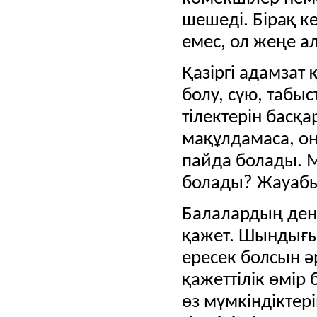
шешеді.
Бірақ к
емес, ол жеңе а
Қазіргі адамзат
болу, сүю, табыс
тілектерін басқ
мақұлдамаса, он
пайда болады.
М
болады?
Жауабы
Балалардың дені
қажет.
Шындығынд
ересек болсын ә
қажеттілік өмір 
өз мүмкіндіктер