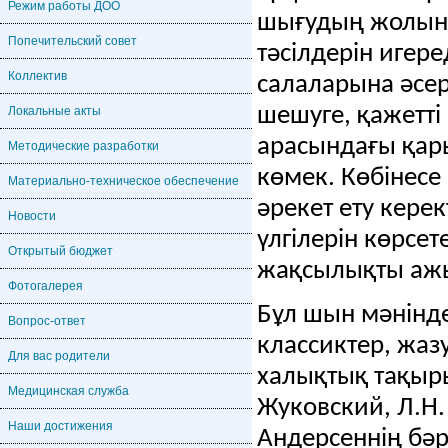
Режим работы ДОО
шығудың жолын т
Попечительский совет
тәсілдерін игере
Коллектив
салаларына әсер
шешуге, қажетті
Локальные акты
арасындағы қар
Методические разработки
көмек.
Көбінесе
Материально-техническое обеспечение
әрекет ету керек
Новости
үлгілерін көрсет
Открытый бюджет
жақсылықты ажы
Фотогалерея
Бұл шын мәнінде
Вопрос-ответ
классиктер, жа
Для вас родители
халықтық тақыр
Медицинская служба
Жуковский, Л.Н.
Наши достижения
Андерсеннің бәрі