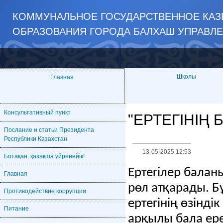
КОММУНАЛЬНОЕ ГОСУДАРСТВЕННОЕ КАЗЕ
ОБРАЗОВАНИЯ ГОРОДА БАЛХАШ УПРАВЛ
Школы
Главная
Консультативный пункт
"ЕРТЕГІНІҢ 
Послание и статьи Президента
Республики Казахстан
13-05-2025 12:53
Ботақан, қазақша үйренейік!
Ертегілер бала
Главная
рөл атқарады.
Б
Противодействие коррупции
ертегінің өзінді
Питание
арқылы бала ер