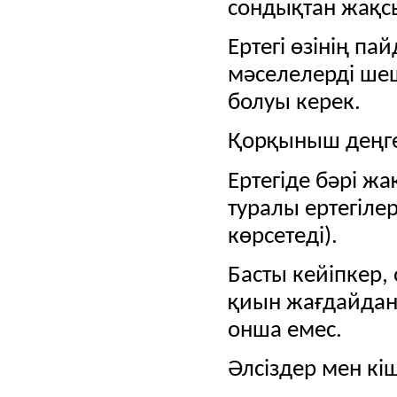
сондықтан жақсы 
Ертегі өзінің п
мәселелерді шеш
болуы керек.
Қорқыныш деңгей
Ертегіде бәрі ж
туралы ертегіле
көрсетеді).
Басты кейіпкер,
қиын жағдайдан 
онша емес.
Әлсіздер мен кі