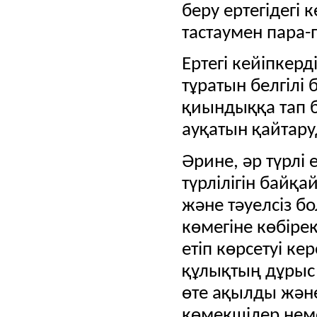
беру ертегідегі
тастаумен пара-
Ертегі кейіпкер
тұратын белгілі
қиындыққа тап б
ауқатын қайтар
Әрине, әр түрлі 
түрлілігін байқ
және тәуелсіз 
көмегіне көбірек
етіп көрсетуі ке
құлықтың дұрыс
өте ақылды жән
көмекшілер неме