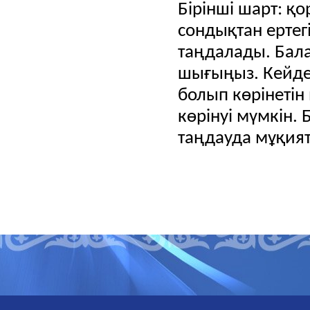
Бірінші шарт: қ
сондықтан ерте
таңдалады.
Бала
шығыңыз.
Кейде
болып көрінеті
көрінуі мүмкін.
таңдауда мұқия