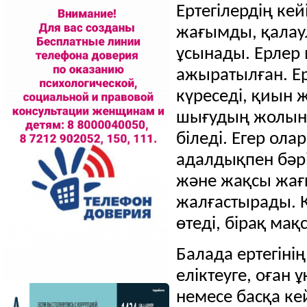
Ертегілердің ке
жағымды, қалаул
ұсынады.
Ерлер 
ажыратылған.
Е
күреседі, қиын 
шығудың жолын 
біледі.
Егер олар
адалдықпен бәр
және жақсы жағ
жалғастырады.
өтеді, бірақ ма
Балада ертегіні
еліктеуге, оған 
немесе басқа ке