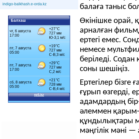
indigo-balkhash.e-orda.kz
балаға таныс бо
Өкінішке орай, 
Балхаш
арналған фильм
ертегі емес.
Сонд
немесе мультфил
беріледі.
Содан 
соны шешіңіз.
Ертегілер бізге
ғұрып өзгерді, е
адамдардың бір
әлеммен қарым-қ
құндылықтары м
мәңгілік мәні —