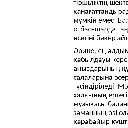
тіршіліктің шек
қанағаттандыра
мүмкін емес.
Ба
отбасыларда та
өсетіні бекер ай
Әрине, ең алдыме
қабылдауы кере
аңыздарының құ
салаларына әсе
түсіндіріледі.
Мә
халқының ертегі
музыкасы балан
заманның өзі ол
қарабайыр күшті