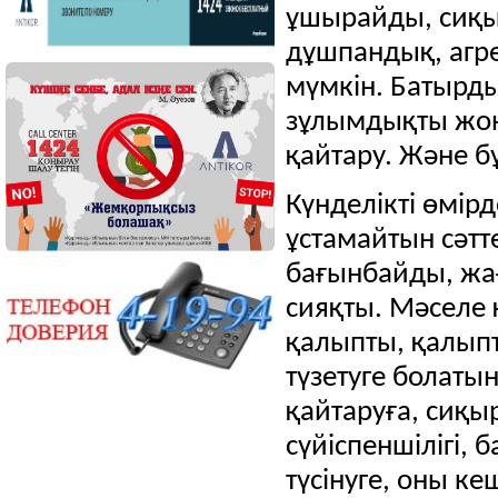
ұшырайды, сиқы
дұшпандық, агре
мүмкін.
Батырды
зұлымдықты жою
қайтару.
Және бұ
Күнделікті өмірд
ұстамайтын сәтт
бағынбайды, жа
сияқты.
Мәселе 
қалыпты, қалып
түзетуге болаты
қайтаруға, сиқы
сүйіспеншілігі,
түсінуге, оны ке