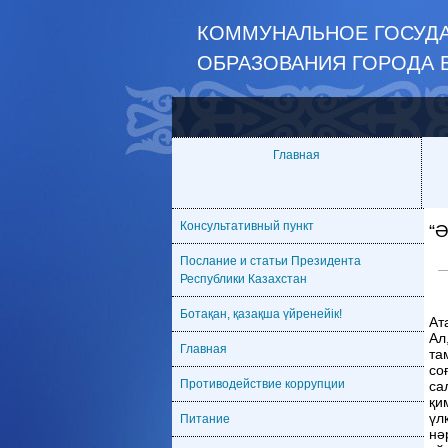
КОММУНАЛЬНОЕ ГОСУДА
ОБРАЗОВАНИЯ ГОРОДА 
Главная
Консультативный пункт
“
Послание и статьи Президента
Республики Казахстан
Ботақан, қазақша үйренейік!
Ат
Ал
Главная
та
со
Противодействие коррупции
са
қи
үл
Питание
нә