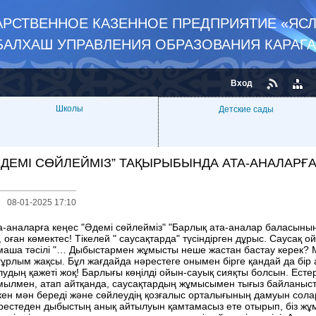
РСТВЕННОЕ КАЗЕННОЕ ПРЕДПРИЯТИЕ «ЯСЛ
БАЛХАШ УПРАВЛЕНИЯ ОБРАЗОВАНИЯ КАРАГ
Вход
Школы
Детские сады
ӘДЕМІ СӨЙЛЕЙМІЗ” ТАҚЫРЫБЫНДА АТА-АНАЛАРҒА
08-01-2025 17:10
а-аналарға кеңес "Әдемі сөйлейміз" "Барлық ата-аналар баласының
, оған көмектес! Тікелей " саусақтарда" түсіндірген дұрыс. Саусақ
маша тәсілі "… Дыбыстармен жұмысты неше жастан бастау керек? 
ғұрлым жақсы. Бұл жағдайда нәрестеге онымен бірге қандай да бір а
лудың қажеті жоқ! Барлығы көңілді ойын-сауық сияқты болсын. Естері
мылмен, атап айтқанда, саусақтардың жұмысымен тығыз байланыст
кен мән береді және сөйлеудің қозғалыс орталығының дамуын со
рестеден дыбыстың анық айтылуын қамтамасыз ете отырып, біз жұ