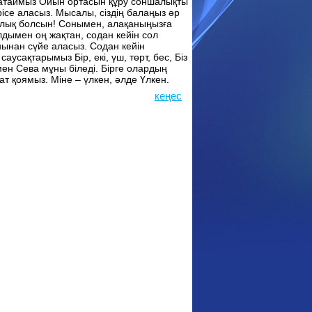
н атаймыз Ойын ортасын құру соншалықты
рісе аласыз. Мысалы, сіздің балаңыз әр
ңалық болсын! Сонымен, алақаныңызға
дымен оң жақтан, содан кейін сол
нынан сүйе аласыз. Содан кейін
усақтарымыз Бір, екі, үш, төрт, бес, Біз
мен Сева мұны біледі. Бірге олардың
ат қоямыз. Міне – үлкен, әлде Үлкен.
кеңес