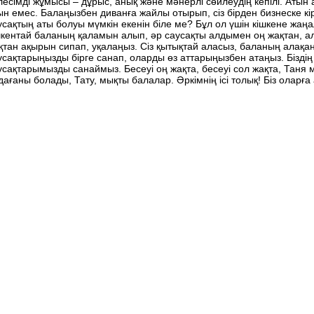
лесімді жұмысы – дұрыс, анық және мәнерлі сөйлеудің кепілі. Аты
ын емес. Балаңызбен диванға жайлы отырып, сіз бірден бизнеске кі
усақтың аты болуы мүмкін екенін біле ме? Бұл ол үшін кішкене жа
шкентай баланың қаламын алып, әр саусақты алдымен оң жақтан, ал
қтан ақырын сипап, уқалаңыз. Сіз қытықтай аласыз, баланың алақа
усақтарыңызды бірге санап, оларды өз аттарыңызбен атаңыз. Біздің са
усақтарымызды санаймыз. Бесеуі оң жақта, бесеуі сол жақта, Таня 
дағаны болады, Тату, мықты балалар. Әркімнің ісі толық! Біз оларға 