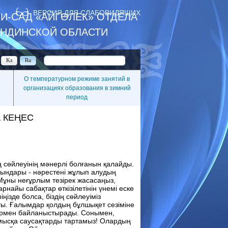
ВЕРСИЯ ДЛЯ СЛАБОВИДЯЩИХ
И-САД «АЙГӨЛЕК» ОТДЕЛА
АНДИНСКОЙ ОБЛАСТИ
Kz
Ru
О температурном режиме занятий в
организациях образования в зимний
период
 КЕҢЕС
 сөйлеуінің мәнерлі болғанын қалайды.
 ойындары - нәрестені жұлып алудың
Мұны неғұрлым тезірек жасасаңыз,
рнайы сабақтар өткізілетінін үнемі еске
ңізде болса, біздің сөйлеуіміз
ы. Ғалымдар қолдың бұлшықет сезіміне
лармен байланыстырады. Сонымен,
мысқа саусақтарды тартамыз! Олардың