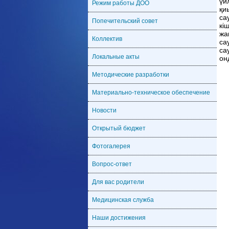
үй
Режим работы ДОО
қи
са
Попечительский совет
кі
жа
Коллектив
са
са
Локальные акты
он
Методические разработки
Материально-техническое обеспечение
Новости
Открытый бюджет
Фотогалерея
Вопрос-ответ
Для вас родители
Медицинская служба
Наши достижения