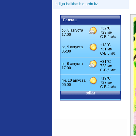
indigo-balkhash.e-orda.kz
Балхаш