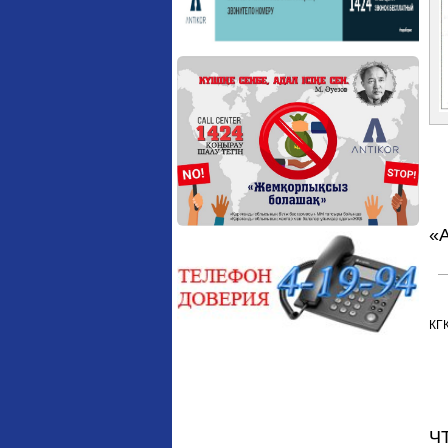
«
КГ
Ч