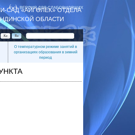
ВЕРСИЯ ДЛЯ СЛАБОВИДЯЩИХ
И-САД «АЙГӨЛЕК» ОТДЕЛА
АНДИНСКОЙ ОБЛАСТИ
Kz
Ru
О температурном режиме занятий в
организациях образования в зимний
период
УНКТА