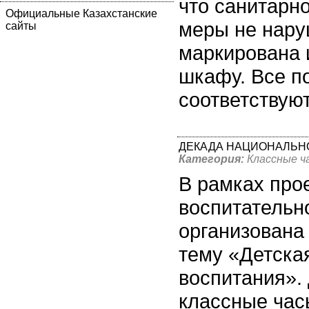
что санитарн
Официальные Казахстанские
меры не нару
сайты
маркирована 
шкафу. Все п
соответствую
ДЕКАДА НАЦИОНАЛЬНО
Категория:
Классные ч
В рамках про
воспитательн
организована
тему «Детска
воспитания».
классные часы