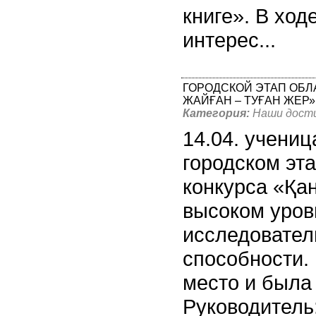
книге». В ход
интерес...
ГОРОДСКОЙ ЭТАП ОБЛ
ЖАЙҒАН – ТУҒАН ЖЕР»
Категория:
Наши дост
14.04. учени
городском эт
конкурса «Қан
высоком уров
исследовател
способности. 
место и была 
Руководитель: