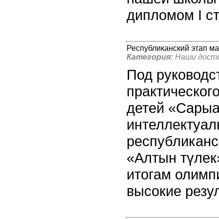
дипломом I с
Республиканский этап м
Категория:
Наши дост
Под руководс
практическог
детей «Сары
интеллектуал
республиканс
«Алтын түлек
итогам олимп
высокие резул