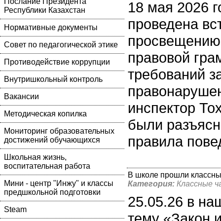
Послание Президента
18 мая 2026 
Республики Казахстан
проведена вс
Нормативные документы
просвещению
Совет по педагогической этике
правовой гра
Противодействие коррупции
требований з
Внутришкольный контроль
правонаруше
Вакансии
инспектор То
Методическая копилка
были разъясн
Мониторинг образовательных
правила пове
достижений обучающихся
Школьная жизнь,
воспитательная работа
В школе прошли классные
Мини - центр "Инжу" и классы
Категория:
Классные ч
предшкольной подготовки
25.05.26 в н
Steam
тему «Закон 