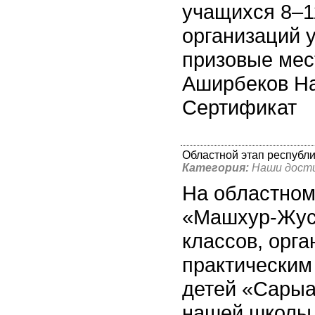
учащихся 8–1
организаций 
призовые мес
Аширбеков На
Сертификат
Областной этап республ
Категория:
Наши дост
На областном
«Машхур-Жусу
классов, орг
практическим
детей «Сарыа
нашей школы