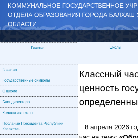
КОММУНАЛЬНОЕ ГОСУДАРСТВЕННОЕ УЧР
ОТДЕЛА ОБРАЗОВАНИЯ ГОРОДА БАЛХАШ 
ОБЛАСТИ
Школы
Главная
Главная
Классный час
Государственные символы
ценность гос
О школе
определенны
Блог директора
Коллектив школы
Послание Президента Республики
8 апреля 2026 г
Казахстан
час на тему:
«Обр