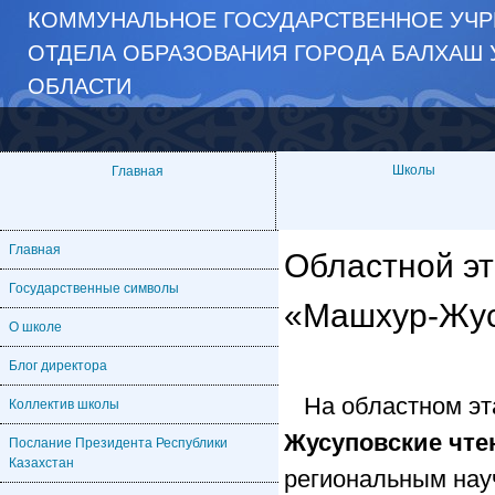
КОММУНАЛЬНОЕ ГОСУДАРСТВЕННОЕ УЧР
ОТДЕЛА ОБРАЗОВАНИЯ ГОРОДА БАЛХАШ 
ОБЛАСТИ
Школы
Главная
Главная
Областной эт
Государственные символы
«Машхур-Жус
О школе
Блог директора
На областном эт
Коллектив школы
Жусуповские чте
Послание Президента Республики
Казахстан
региональным нау