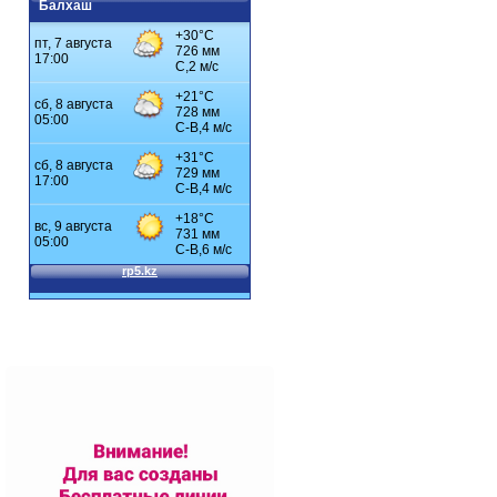
Балхаш