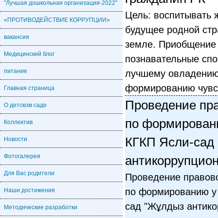
"Лучшая дошкольная организация-2022"
Цель: воспитывать 
«ПРОТИВОДЕЙСТВИЕ КОРРУПЦИИ»
будущее родной стр
вакансия
земле. Приобщение 
Медицинский блог
познавательные спо
питание
лучшему овладению
формированию чувс
Главная страница
Проведение пра
О детском саде
по формирован
Коллектив
КГКП Ясли-сад
Новости
Фотогалерея
антикоррупцион
Для Вас родители
Проведение правово
по формированию у
Наши достижения
сад "Жұлдыз антико
Методические разработки