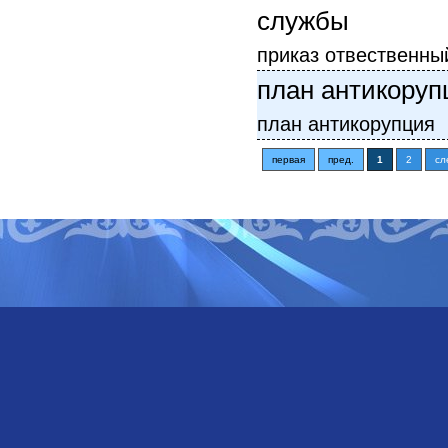
службы
приказ отвественны
план антикоруп
план антикорупция
первая
пред.
1
2
сл