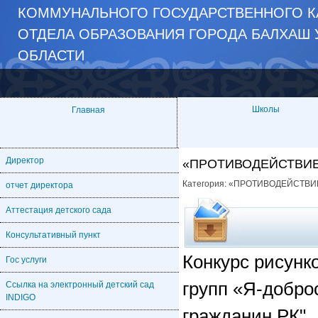
КОММУНАЛЬНОГО ГОСУДАРСТВЕННОГО К
ОТДЕЛА ОБРАЗОВАНИЯ ГОРОДА БАЛХАШ 
ОБЛАСТИ
Школы
Главная
Директор
«ПРОТИВОДЕЙСТВИЕ
Категория:
«ПРОТИВОДЕЙСТВИ
отчет директора
Аттестация детского сада
Консультативный пункт
Конкурс рисунк
Гос услуги
групп «Я-добро
Ссылка на электронный детский сад
INDIGO
гражданин РК"