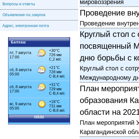
мировоззрения
Вопросы и ответы
Проведение вну
Объявления гос.закупок
Проведение внутрен
Адрес, электронная почта
Круглый стол с
Балхаш
посвященный 
дню борьбы с к
Круглый стол с сот
Международному дн
План мероприя
образования Ка
области на 2021
План мероприятий 
Карагандинской обл