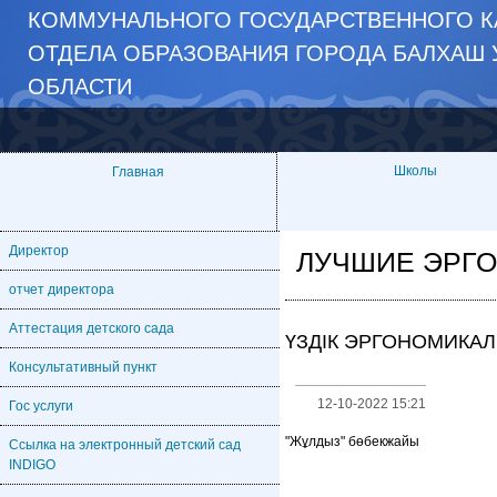
КОММУНАЛЬНОГО ГОСУДАРСТВЕННОГО К
ОТДЕЛА ОБРАЗОВАНИЯ ГОРОДА БАЛХАШ 
ОБЛАСТИ
Школы
Главная
Директор
ЛУЧШИЕ ЭРГ
отчет директора
Аттестация детского сада
ҮЗДІК ЭРГОНОМИКА
Консультативный пункт
12-10-2022 15:21
Гос услуги
"Жұлдыз" бөбекжайы
Ссылка на электронный детский сад
INDIGO