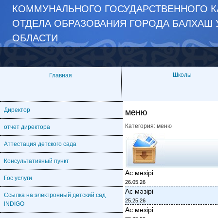
КОММУНАЛЬНОГО ГОСУДАРСТВЕННОГО К
ОТДЕЛА ОБРАЗОВАНИЯ ГОРОДА БАЛХАШ 
ОБЛАСТИ
Школы
Главная
Директор
меню
Категория:
меню
отчет директора
Аттестация детского сада
Консультативный пункт
Ас мәзірі
Гос услуги
26.05.26
Ас мәзірі
Ссылка на электронный детский сад
25.25.26
INDIGO
Ас мәзірі