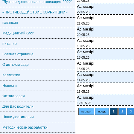
22.05.26
"Лучшая дошкольная организация-2022"
Ас мәзірі
«ПРОТИВОДЕЙСТВИЕ КОРРУПЦИИ»
22.05.26
Ас мәзірі
вакансия
21.05.26
Ас мәзірі
Медицинский блог
20.05.26
Ас мәзірі
питание
19.05.26
Ас мәзірі
Главная страница
18.05.26
Ас мәзірі
О детском саде
15.05.26
Ас мәзірі
Коллектив
14.05.26
Новости
Ас мәзірі
13.05.26
Фотогалерея
Ас мәзірі
12.015.26
Для Вас родители
первая
пред.
1
2
3
Наши достижения
Методические разработки