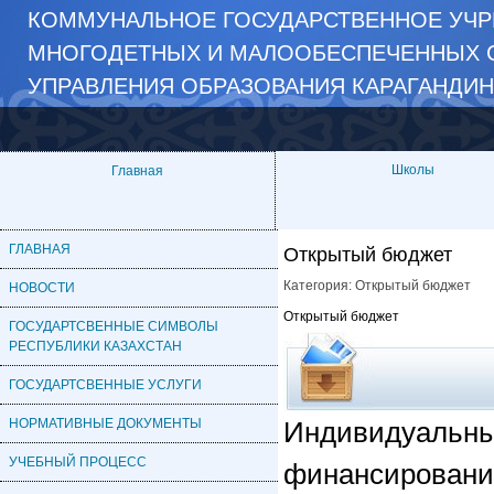
​КОММУНАЛЬНОЕ ГОСУДАРСТВЕННОЕ УЧРЕ
МНОГОДЕТНЫХ И МАЛООБЕСПЕЧЕННЫХ С
УПРАВЛЕНИЯ ОБРАЗОВАНИЯ КАРАГАНДИ
Школы
Главная
ГЛАВНАЯ
Открытый бюджет
Категория:
Открытый бюджет
НОВОСТИ
Открытый бюджет
ГОСУДАРТСВЕННЫЕ СИМВОЛЫ
РЕСПУБЛИКИ КАЗАХСТАН
ГОСУДАРТСВЕННЫЕ УСЛУГИ
НОРМАТИВНЫЕ ДОКУМЕНТЫ
Индивидуальны
УЧЕБНЫЙ ПРОЦЕСС
финансировани