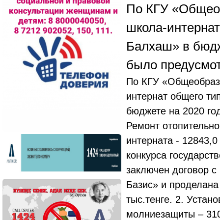
По КГУ «Общео
школа-интернат
Балхаш» в бюдж
было предусмо
По КГУ «Общеобраз
интернат общего ти
бюджете на 2020 го
Ремонт отопительн
интерната - 12843,0
конкурса государст
заключен договор 
Базис» и проделана
тыс.тенге. 2. Устан
молниезащиты – 310