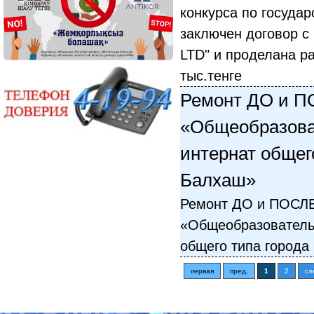
конкурса по госуда
заключен договор с
LTD" и проделана ра
тыс.тенге
Ремонт ДО и П
«Общеобразова
интернат общег
Балхаш»
Ремонт ДО и ПОСЛ
«Общеобразователь
общего типа города
первая
пред.
1
2
сл