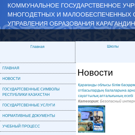
​КОММУНАЛЬНОЕ ГОСУДАРСТВЕННОЕ УЧРЕ
МНОГОДЕТНЫХ И МАЛООБЕСПЕЧЕННЫХ С
УПРАВЛЕНИЯ ОБРАЗОВАНИЯ КАРАГАНДИ
Школы
Главная
ГЛАВНАЯ
Новости
НОВОСТИ
Қарағанды облысы білім басқарм
ГОСУДАРТСВЕННЫЕ СИМВОЛЫ
отбасылардың балаларына арна
РЕСПУБЛИКИ КАЗАХСТАН
сауаттылық апталығының есебі
Категория:
Безопасный интер
ГОСУДАРТСВЕННЫЕ УСЛУГИ
НОРМАТИВНЫЕ ДОКУМЕНТЫ
УЧЕБНЫЙ ПРОЦЕСС