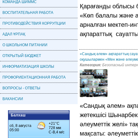
КОМАНДА ШИММС
Қарағанды облысы б
ВОСПИТАТЕЛЬНАЯ РАБОТА
«Көп балалы және 
ПРОТИВОДЕЙСТВИЯ КОРРУПЦИИ
арналған мектеп-и
ақпараттық сауа
АДАЛ ҰРПАҚ
О ШКОЛЬНОМ ПИТАНИИ
«Сандық әлем» ақпараттық сау
ОТКРЫТЫЙ БЮДЖЕТ
оқушылармен «Мен және әлеумет
Категория:
Безопасный интер
ИНФОРМАТИЗАЦИЯ ШКОЛЫ
ПРОФОРИЕНТАЦИОННАЯ РАБОТА
ВОПРОСЫ - ОТВЕТЫ
ВАКАНСИИ
«Сандық әлем» ақп
жетекшісі Шынарбе
Балхаш
әлеуметтік желі» т
мақсаты: әлеуметті