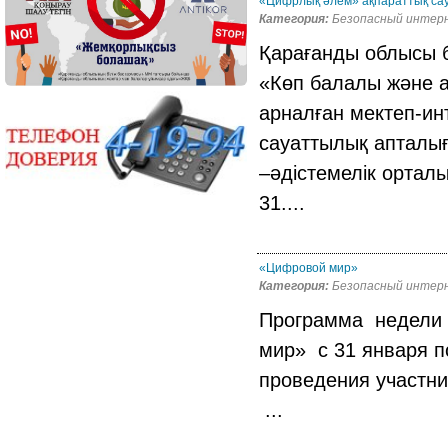
«Цифрлық әлем» ақпараттық са
Категория:
Безопасный интер
Қарағанды облысы б
«Көп балалы және 
арналған мектеп-и
сауаттылық апталығ
–әдістемелік ортал
31....
«Цифровой мир»
Категория:
Безопасный интер
Программа недели 
мир» с 31 января 
проведения участн
...