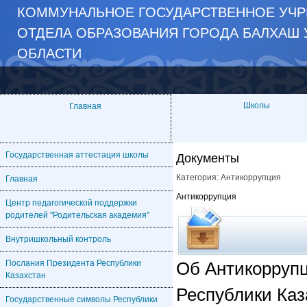
КОММУНАЛЬНОЕ ГОСУДАРСТВЕННОЕ УЧР
ОТДЕЛА ОБРАЗОВАНИЯ ГОРОДА БАЛХАШ 
ОБЛАСТИ
Школы
Главная
Государственная аттестация школы
Документы
Категория:
Антикоррупция
Главная
Антикоррупция
Центр педагогической поддержки
родителей "Родительская академия"
Внутришкольный контроль
Послания Президента Республики
Об Антикоррупц
Казахстан
Республики Каз
Государственные символы Республики