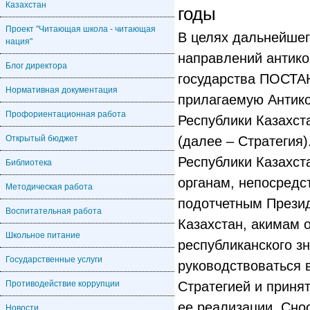
Казахстан
годы
Проект "Читающая школа - читающая
В целях дальнейшего определения основных направлений антикоррупционной политики государства ПОСТАНОВЛЯЮ: 1. Утвердить прилагаемую Антикоррупционную стратегию Республики Казахстан на 2015–2025 годы (далее – Стратегия). 2. Правительству Республики Казахстан, государственным органам, непосредственно подчиненным и подотчетным Президенту Республики Казахстан, акимам областей, городов республиканского значения, столицы руководствоваться в своей деятельности Стратегией и принять необходимые меры по ее реализации. Сноска. Пункт 2 в редакции Указа Президента РК от 04.08.2018 № 723. 3. Контроль за исполнением настоящего Указа возложить на Администрацию Президента Республики Казахстан. 4. Настоящий Указ вводится в действие со дня подписания. Президент Республики Казахстан Н. НАЗАРБАЕВ УТВЕРЖДЕНА Указом Президента Республики Казахстан от 26 декабря 2014 года № 986 АНТИКОРРУПЦИОННАЯ СТРАТЕГИЯ РЕСПУБЛИКИ КАЗАХСТАН НА 2015–2025 ГОДЫ Содержание Сноска. Содержание с изменением, внесенным Указом Президента РК от 27.05.2020 № 341. 1. Введение 2. Анализ текущей ситуации 2.1. Положительные тенденции в сфере противодействия коррупции 2.2. Проблемы, требующие решения 2.3. Основные факторы, способствующие коррупционным проявлениям 3. Цель и задачи 3.1. Цель и целевые индикаторы 3.2. Задачи 4. Ключевые направления, основные подходы и приоритетные меры 4.1. Противодействие коррупции в сфере государственной службы 4.2. Внедрение института общественного контроля 4.3. Противодействие коррупции в квазигосударственном и частном секторе 4.4. Предупреждение коррупции в судебных и правоохранительных органах 4.5. Формирование системы добропорядочности и антикоррупционной культуры в обществе 4.6. Развитие международного сотрудничества по вопросам противодействия коррупции 5. Мониторинг и оценка реализации стратегии 1. Введение Сноска. Раздел 1 с изменением, внесенным Указом Президента РК от 27.05.2020 № 341. Стратегия "Казахстан-2050": Новый политический курс состоявшегося государства" возводит коррупцию в ранг прямой угрозы национальной безопасности и нацеливает государство и общество на объединение усилий в борьбе с этим негативным явлением. Главный стратегический документ нашей страны, отражающий принципиальную позицию Казахстана по этому важному вопросу, служит основой антикоррупционной политики государства в предстоящие годы. Общеизвестно, что коррупция ведет к снижению эффективности государственного управления, инвестиционной привлекательности страны, сдерживает поступательное социально-экономическое развитие. Казахстан с первых дней государственной независимости целенаправленно и поэтапно следует курсу на создание эффективных, соответствующих мировым стандартам, институтов и механизмов противодействия коррупции. В нашей стране действует современное антикоррупционное законодательство, основой которого являются законы "О противодействии коррупции" и "О государственной службе Республики Казахстан", реализуется ряд программных документов, образован уполномоченный орган, реализующий функции в сфере противодействия коррупции, активно осуществляется международное сотрудничество в сфере антикоррупционной деятельности. На принципах меритократии, при которой руководящие посты занимают способные и профессионально подготовленные люди, независимо от их социального происхождения и имущественного положения, сформирована система государственной службы, в том числе с четким разграничением и определением функций и полномочий каждого органа и должностного лица государства. Приняты комплексные меры по развитию сферы государственных услуг и информатизации работы государственного аппарата, сокращающие прямые контакты чиновников с гражданами и минимизирующие условия для коррупционных явлений. Предпринимаемые меры по повышению уровня жизни граждан, росту национальной экономики, улучшению условий ведения бизнеса, правовой грамотности и социальной активности населения, внедрению электронного правительства, позволившие Казахстану войти в число 50-ти наиболее конкурентоспособных стран мира, также создают предпосылки для формирования культуры законопослушания и общепринятых антикоррупционных моделей поведения. Вместе с тем решение стратегических задач по дальнейшему росту экономики, повышению благосостояния народа, воплощению в жизнь амбициозной задачи по вхождению в число тридцати наиболее конкурентоспособных стран мира, т
нация"
Блог директора
Нормативная документация
Профориентационная работа
Открытый бюджет
Библиотека
Методическая работа
Воспитательная работа
Школьное питание
Государственные услуги
Противодействие коррупции
Новости