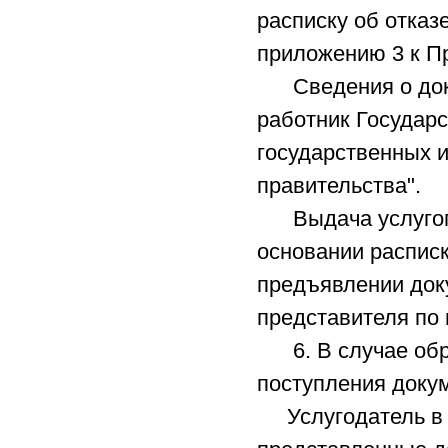
расписку об отказ
приложению 3 к П
Сведения о докум
работник Государ
государственных 
правительства".
Выдача услугопо
основании распис
предъявлении док
представителя по 
6. В случае обра
поступления докум
Услугодатель в т