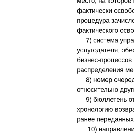
место, на которое
фактически освобо
процедура зачисл
фактического осв
7) система упра
услугодателя, об
бизнес-процессов 
распределения ме
8) номер очередн
относительно друг
9) бюллетень ото
хронологию возвр
ранее переданных
10) направление 