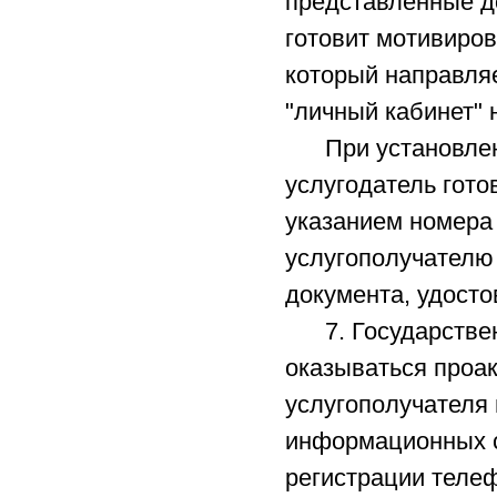
представленные до
готовит мотивиро
который направля
"личный кабинет" 
При установлени
услугодатель гото
указанием номера 
услугополучателю 
документа, удост
7. Государственн
оказываться проак
услугополучателя
информационных с
регистрации телеф