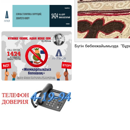
Бүгін бөбекжайымызда "Бұры