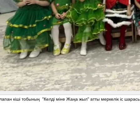
лапан кіші тобының "Келді міне Жаңа жыл" атты меркелік іс шарасы