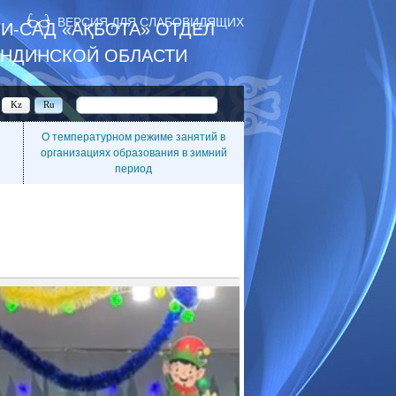
ВЕРСИЯ ДЛЯ СЛАБОВИДЯЩИХ
И-САД «АҚБОТА» ОТДЕЛ
АНДИНСКОЙ ОБЛАСТИ
Kz
Ru
О температурном режиме занятий в
организациях образования в зимний
период