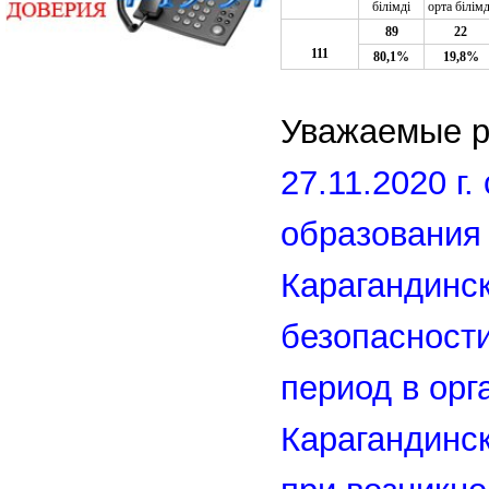
білімді
орта білімд
89
22
111
80,1%
19,8%
Уважаемые р
27.11.2020 г
образования
Карагандинск
безопасности
период в орг
Карагандинс