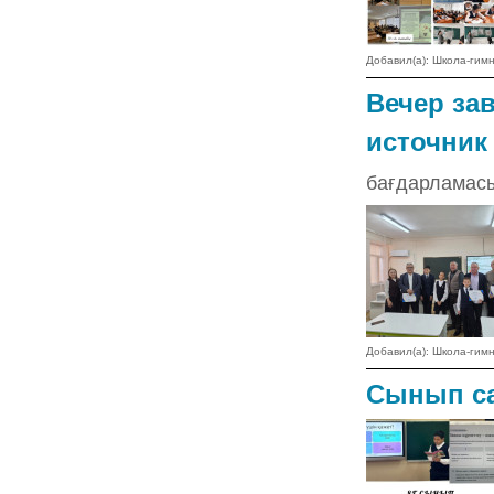
Добавил(а): Школа-ги
Вечер за
источник
бағдарламас
Добавил(а): Школа-ги
Сынып са