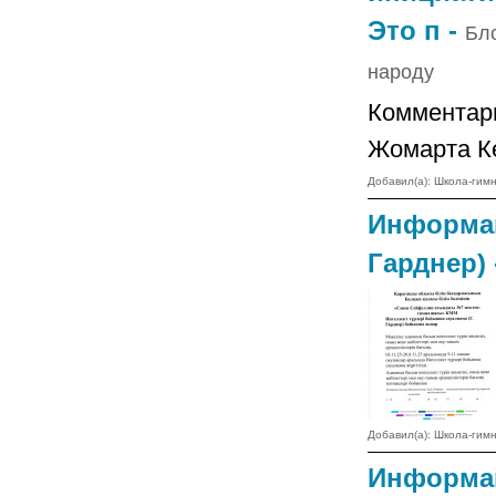
Это п -
Бл
народу
Комментар
Жомарта Ке
Добавил(а): Школа-ги
Информац
Гарднер)
Добавил(а): Школа-ги
Информац