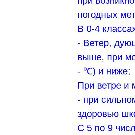
при возникн
погодных ме
В 0-4 класса
- Ветер, дую
выше, при мо
- ℃) и ниже;
При ветре и 
- при сильно
здоровью шк
С 5 по 9 числ