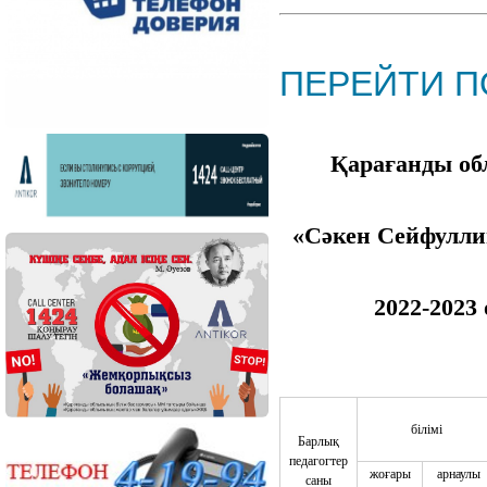
ПЕРЕЙТИ П
Қарағанды об
«Сәкен Сейфулл
2022-2023
білімі
Барлық
педагогтер
жоғары
арнаулы
саны