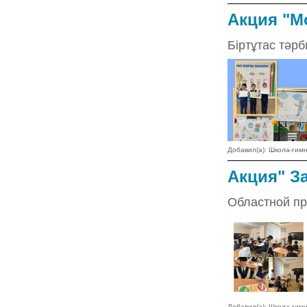
Акция "М
Біртұтас тәр
Добавил(а): Школа-ги
Акция" З
Областной про
Добавил(а): Школа-ги