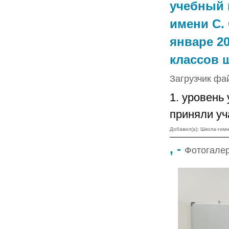
учебный 
имени С. 
январе 20
классов 
Загрузчик фа
1. уровень
приняли уч
Добавил(а): Школа-ги
, -
Фотогале