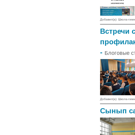
Добавил(а): Школа-ги
Встречи 
профилак
-
Блоговые ст
Добавил(а): Школа-ги
Сынып са