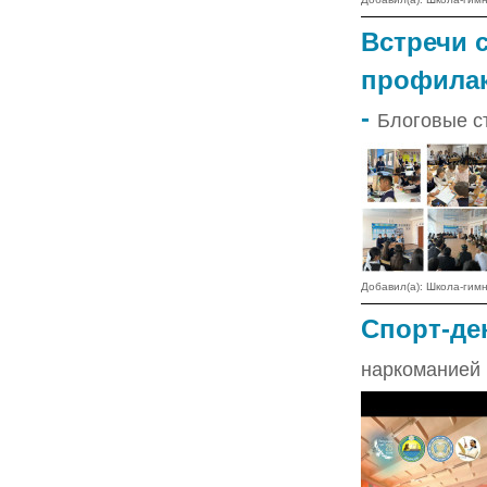
Встречи 
профилак
-
Блоговые ст
Добавил(а): Школа-ги
Спорт-де
наркоманией