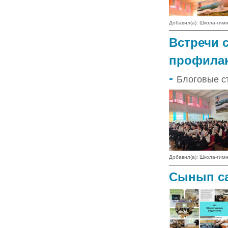
Добавил(а): Школа-ги
Встречи 
профилак
-
Блоговые ст
Добавил(а): Школа-ги
Сынып са