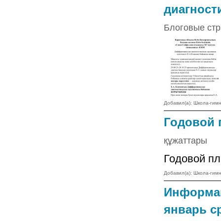
диагности
Блоговые ст
Добавил(а): Школа-ги
Годовой п
құжаттары
Годовой пл
Добавил(а): Школа-ги
Информац
январь ср