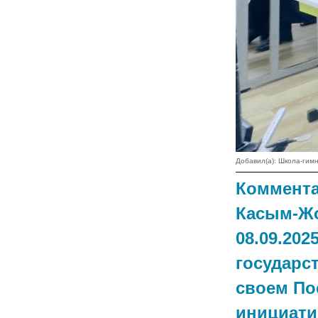
Добавил(а): Школа-ги
Коммента
Касым-Жо
08.09.202
государс
своем По
инициати