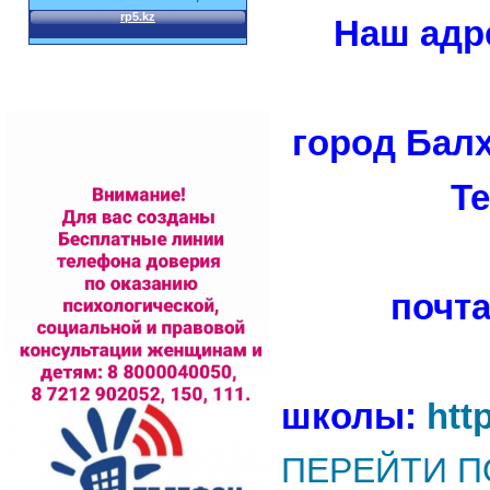
Наш адре
город Балх
Те
почта
школы:
htt
ПЕРЕЙТИ П