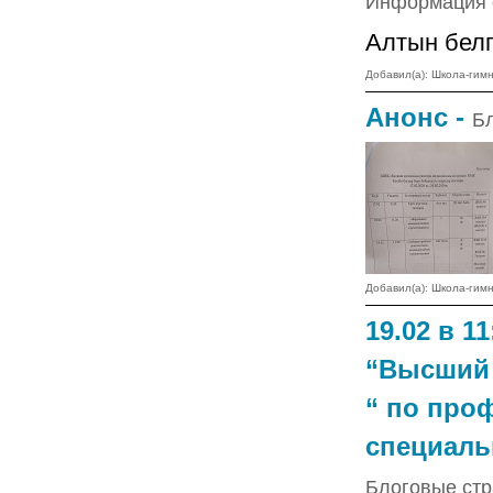
Информация о
Алтын белг
Добавил(а): Школа-ги
Анонс -
Б
Добавил(а): Школа-ги
19.02 в 1
“Высший 
“ по про
специаль
Блоговые ст