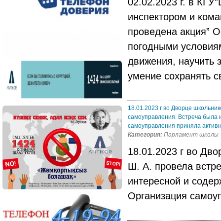
02.02.2023 г. в КГ
инспектором и ком
проведена акция” О
погодными условиям
движения, научить 
умение сохранять с
18.01.2023 г во Дворце школьни
самоуправления. Встреча была 
самоуправления приняла активно
Категория:
Парламент школы
18.01.2023 г во Дв
Ш. А. провела встр
интересной и содер
Организация самоуп