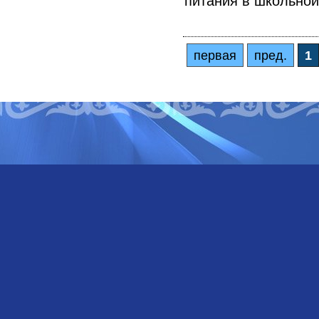
питания в школьной
первая
пред.
1