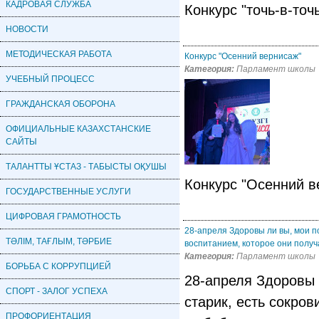
КАДРОВАЯ CЛУЖБА
Конкурс "точь-в-точ
НОВОСТИ
МЕТОДИЧЕСКАЯ РАБОТА
Конкурс "Осенний вернисаж"
Категория:
Парламент школы
УЧЕБНЫЙ ПРОЦЕСС
ГРАЖДАНСКАЯ ОБОРОНА
ОФИЦИАЛЬНЫЕ КАЗАХСТАНСКИЕ
САЙТЫ
ТАЛАНТТЫ ҰСТАЗ - ТАБЫСТЫ ОҚУШЫ
Конкурс "Осенний в
ГОСУДАРСТВЕННЫЕ УСЛУГИ
ЦИФРОВАЯ ГРАМОТНОСТЬ
28-апреля Здоровы ли вы, мои п
ТӘЛІМ, ТАҒЛЫМ, ТӘРБИЕ
воспитанием, которое они получ
Категория:
Парламент школы
БОРЬБА С КОРРУПЦИЕЙ
28-апреля Здоровы 
СПОРТ - ЗАЛОГ УСПЕХА
старик, есть сокро
ПРОФОРИЕНТАЦИЯ