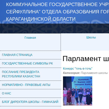
КОММУНАЛЬНОЕ ГОСУДАРСТВЕННОЕ УЧР
СЕЙФУЛЛИНА" ОТДЕЛА ОБРАЗОВАНИЯ ГО
КАРАГАНДИНСКОЙ ОБЛАСТИ
Школы
Главная
ГЛАВНАЯ СТРАНИЦА
Парламент ш
ГОСУДАРСТВЕННЫЕ СИМВОЛЫ РК
Конкурс "точь-в-точь"
ПОСЛАНИЕ ПРЕЗИДЕНТА
Категория:
Парламент школы
РЕСПУБЛИКИ КАЗАХСТАН
НОРМАТИВНО - ПРАВОВЫЕ АКТЫ
О НАС
БЛОГ ДИРЕКТОРА ШКОЛЫ - ГИМНАЗИЙ