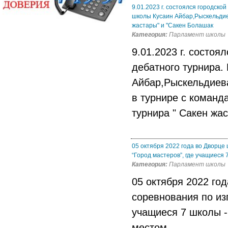
9.01.2023 г. состоялся городско
школы Кусаин Айбар,Рыскельдиев
жастары" и "Сакен Болашак
Категория:
Парламент школы
9.01.2023 г. состоя
дебатного турнира.
Айбар,Рыскельдиева
в турнире с команд
турнира " Сакен жас
05 октября 2022 года во Дворц
“Город мастеров”, где учащиеся
Категория:
Парламент школы
05 октября 2022 го
соревнования по из
учащиеся 7 школы -
местом.