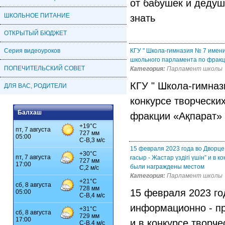
от бабушек и дедуш
ШКОЛЬНОЕ ПИТАНИЕ
знать
ОТКРЫТЫЙ БЮДЖЕТ
Серия видеоуроков
КГУ " Школа-гимназия № 7 имени
школьного парламента по фракц
ПОПЕЧИТЕЛЬСКИЙ СОВЕТ
Категория:
Парламент школы
КГУ " Школа-гимназ
ДЛЯ ВАС, РОДИТЕЛИ
конкурсе творчески
Балхаш
фракции «Ақпарат» 
15 февраля 2023 года во Дворц
ғасыр - Жастар үздігі үшін” и в
были награждены местом
Категория:
Парламент школы
15 февраля 2023 г
информационно - про
и в конкурсе творч