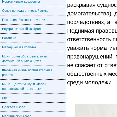
Нормативные документы
раскрывая сущност
Совет по педагогической этике
домогательства), 
Противодействие коррупции
последствиях, а т
Внутришкольный контроль
Поднимая правовы
ответственность п
Вакансии
уважать нормативн
Методическая копилка
правонарушений, г
Мониторинг образовательных
достижений обучающихся
не спасает от отв
Школьная жизнь, воспитательная
общественных мес
работа
среди молодежи.
Мини - центр "Инжу" и классы
предшкольной подготовки
Steam
Целевая школа
Медицинский класс