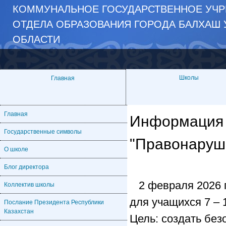
КОММУНАЛЬНОЕ ГОСУДАРСТВЕННОЕ УЧР
ОТДЕЛА ОБРАЗОВАНИЯ ГОРОДА БАЛХАШ 
ОБЛАСТИ
Школы
Главная
Главная
Информация 
Государственные символы
"Правонаруш
О школе
Блог директора
2 февраля 2026 
Коллектив школы
для учащихся 7 – 
Послание Президента Республики
Казахстан
Цель: создать без