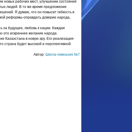
ии новых рабочих мест, улучшении состояния
тых людей. В то же время предложение
шений. Я думаю, что он повысит гибкость в
акой реформы-оправдать доверие народа,
ь за будущее, любовь к нации. Каждая
о-это искреннее желание народа.
е Казахстана в новую эру. Его реализация-
, то страна будет высокой и перспективной.
Автор:
Школа-гимназия №7