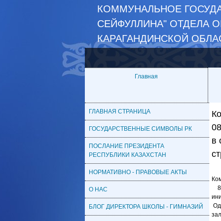
КОММУНАЛЬНОЕ ГОСУДА
СЕЙФУЛЛИНА" ОТДЕЛА 
КАРАГАНДИНСКОЙ ОБЛА
Главная
ГЛАВНАЯ СТРАНИЦА
К
08
ГОСУДАРСТВЕННЫЕ СИМВОЛЫ РК
в
ПОСЛАНИЕ ПРЕЗИДЕНТА
ст
РЕСПУБЛИКИ КАЗАХСТАН
НОРМАТИВНО - ПРАВОВЫЕ АКТЫ
Ко
8 с
О НАС
ин
Оди
БЛОГ ДИРЕКТОРА ШКОЛЫ - ГИМНАЗИЙ
зал