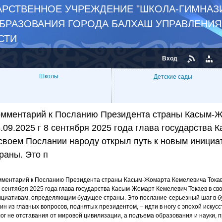
РСТВЕННОЕ УЧРЕЖДЕНИЕ "ШКОЛА-ГИМНАЗИ
ОБРАЗОВАНИЯ ГОРОДА БАЛХАШ УПРАВЛЕНИ
СТИ
Вход
Школы
Детские сады
омментарий к Посланию Президента страны Касым-Ж
.09.2025 г 8 сентября 2025 года глава государства
 своем Послании народу открыл путь к новым иници
раны. Это п
мментарий к Посланию Президента страны Касым-Жомарта Кемелевича Токаве
ентября 2025 года глава государства Касым-Жомарт Кемелевич Токаев в св
ициативам, определяющим будущее страны. Это послание-серьезный шаг в б
н из главных вопросов, поднятых президентом, – идти в ногу с эпохой искус
ог не отставания от мировой цивилизации, а подъема образования и науки, п