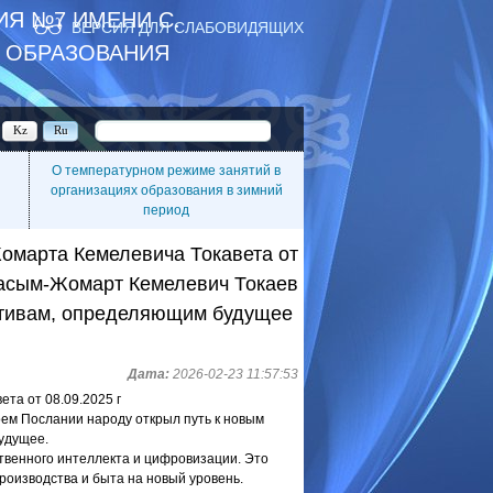
Я №7 ИМЕНИ С.
ВЕРСИЯ ДЛЯ СЛАБОВИДЯЩИХ
Я ОБРАЗОВАНИЯ
Kz
Ru
О температурном режиме занятий в
организациях образования в зимний
период
омарта Кемелевича Токавета от
 Касым-Жомарт Кемелевич Токаев
ативам, определяющим будущее
Дата:
2026-02-23 11:57:53
та от 08.09.2025 г
оем Послании народу открыл путь к новым
удущее.
ственного интеллекта и цифровизации. Это
роизводства и быта на новый уровень.