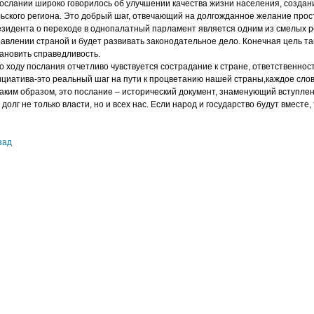
ослании широко говорилось об улучшении качества жизни населения, создан
ьского региона. Это добрый шаг, отвечающий на долгожданное желание прос
зидента о переходе в однопалатный парламент является одним из смелых ре
авлении страной и будет развивать законодательное дело. Конечная цель т
ановить справедливость.
ходу послания отчетливо чувствуется сострадание к стране, ответственност
циатива-это реальный шаг на пути к процветанию нашей страны,каждое слов
им образом, это послание – исторический документ, знаменующий вступлени
 долг не только власти, но и всех нас. Если народ и государство будут вместе
зад