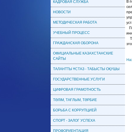
В п
КАДРОВАЯ CЛУЖБА
сел
НОВОСТИ
пре
упр
МЕТОДИЧЕСКАЯ РАБОТА
уст
По 
УЧЕБНЫЙ ПРОЦЕСС
ини
Так
ГРАЖДАНСКАЯ ОБОРОНА
это
ОФИЦИАЛЬНЫЕ КАЗАХСТАНСКИЕ
САЙТЫ
На
ТАЛАНТТЫ ҰСТАЗ - ТАБЫСТЫ ОҚУШЫ
ГОСУДАРСТВЕННЫЕ УСЛУГИ
ЦИФРОВАЯ ГРАМОТНОСТЬ
ТӘЛІМ, ТАҒЛЫМ, ТӘРБИЕ
БОРЬБА С КОРРУПЦИЕЙ
СПОРТ - ЗАЛОГ УСПЕХА
ПРОФОРИЕНТАЦИЯ