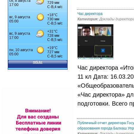
Час директора
Категория:
Доклады директор
Час директора «Ито
11 кл Дата: 16.0
«Общеобразователь
«Час директора» дл
подготовки. Всего п
Публичный отчет директора Гос
образования города Балхаш Упра
Категория:
Доклады директор