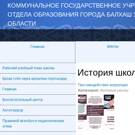
КОММУНАЛЬНОЕ ГОСУДАРСТВЕННОЕ УЧР
ОТДЕЛА ОБРАЗОВАНИЯ ГОРОДА БАЛХАШ 
ОБЛАСТИ
Школы
Главная
Рабочий учебный план школы
История шко
Қазақ тілін оқуға арналған порталдар
Противодействие коррупции
Главная
Категория:
История школы
Воспитательный центр
Антитеррор
Правовой всеобуч и педагогическая
этика