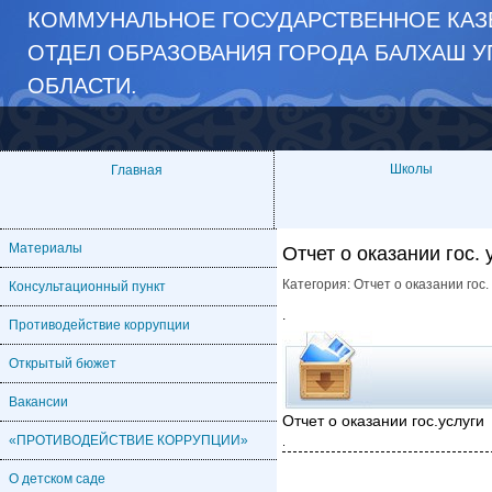
КОММУНАЛЬНОЕ ГОСУДАРСТВЕННОЕ КАЗЁ
ОТДЕЛ ОБРАЗОВАНИЯ ГОРОДА БАЛХАШ У
ОБЛАСТИ.
Школы
Главная
Материалы
Отчет о оказании гос. 
Категория:
Отчет о оказании гос.
Консультационный пункт
.
Противодействие коррупции
Открытый бюжет
Вакансии
Отчет о оказании гос.услуги
«ПРОТИВОДЕЙСТВИЕ КОРРУПЦИИ»
.
О детском саде