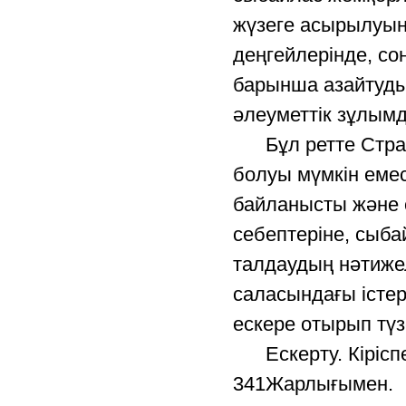
жүзеге асырылуын 
деңгейлерінде, с
барынша азайтуды
әлеуметтік зұлымд
Бұл ретте Страте
болуы мүмкін еме
байланысты және 
себептеріне, сыб
талдаудың нәтиже
саласындағы істер
ескере отырып түзе
Ескерту. Кіріспег
341Жарлығымен.