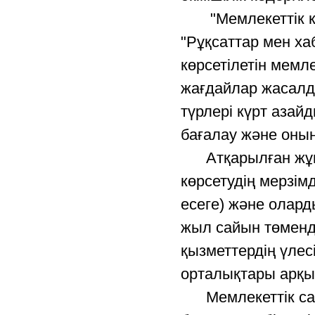
"Мемлекеттік көр
"Рұқсаттар мен х
көрсетілетін мемл
жағдайлар жасалд
түрлері күрт азайд
бағалау және оны
Атқарылған жұмы
көрсетудің мерзім
есеге) және олар
жыл сайын төменд
қызметтердің үлес
орталықтары арқыл
Мемлекеттік саты