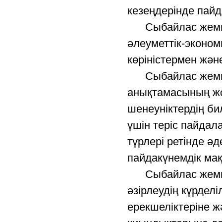
кезеңдерінде пайд
Сыбайлас жемқор
әлеуметтік-экономи
көріністермен жә
Сыбайлас жемқорл
анықтамасының жо
шенеуніктердің би
үшін теріс пайдал
түрлері ретінде әд
пайдакүнемдік ма
Сыбайлас жемқор
әзірлеудің күрделі
ерекшеліктеріне ж