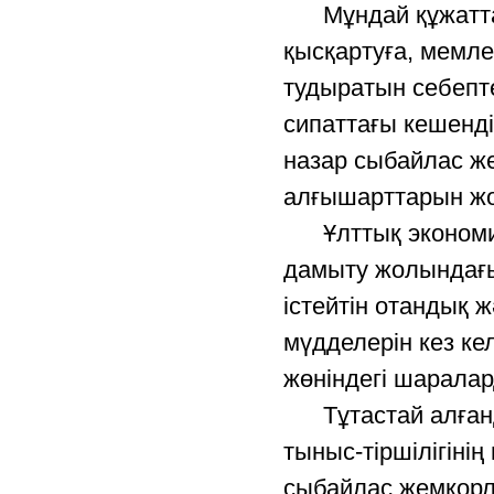
Мұндай құжатта с
қысқартуға, мемле
тудыратын себепте
сипаттағы кешенді
назар сыбайлас ж
алғышарттарын жо
Ұлттық экономикан
дамыту жолындағы 
істейтін отандық 
мүдделерін кез ке
жөніндегі шарала
Тұтастай алғанда
тыныс-тіршілігінің
сыбайлас жемқорл