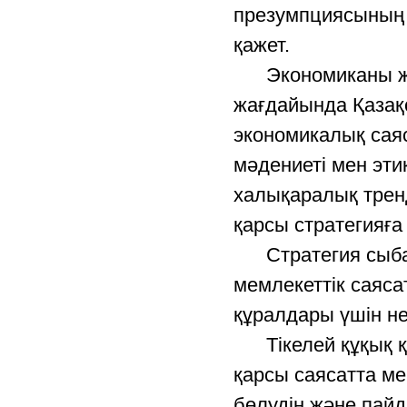
презумпциясының 
қажет.
Экономиканы жаң
жағдайында Қазақс
экономикалық сая
мәдениеті мен эти
халықаралық тренд
қарсы стратегияға 
Стратегия сыбай
мемлекеттік саясат
құралдары үшін не
Тікелей құқық қо
қарсы саясатта ме
бөлудің және пай