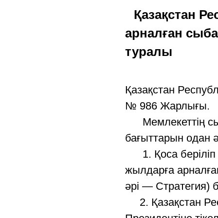
Қазақстан Р
арналған сыба
туралы
Қазақстан Респуб
№ 986 Жарлығы.
Мемлекеттің сыба
бағыттарын одан 
1. Қоса беріліп 
жылдарға арналға
әрі — Стратегия) б
2. Қазақстан Рес