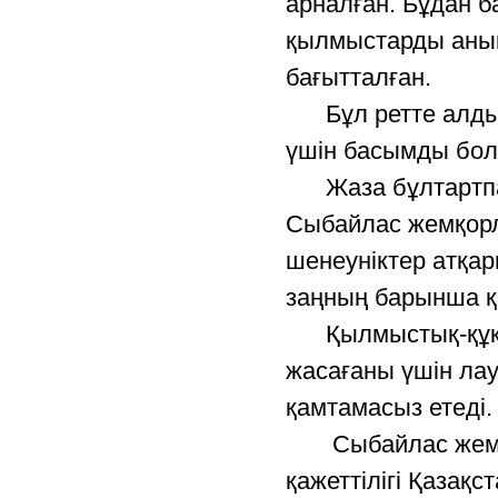
арналған. Бұдан б
қылмыстарды анықт
бағытталған.
Бұл ретте алдын 
үшін басымды бо
Жаза бұлтартпас
Сыбайлас жемқорл
шенеуніктер атқар
заңның барынша 
Қылмыстық-құқық
жасағаны үшін ла
қамтамасыз етеді.
Сыбайлас жемқор
қажеттілігі Қазақ