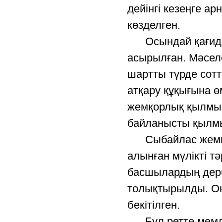
дейінгі кезеңге а
көзделген.
Осындай қағидатт
асырылған. Мәсел
шартты түрде сот
атқару құқығына ө
жемқорлық қылмысы
байланысты қылмы
Сыбайлас жемқор
алынған мүлікті т
басшылардың дерб
толықтырылды. Он
бекітілген.
Бұл ретте мемлек