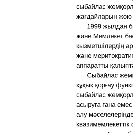
сыбайлас жемқорлы
жағдайларын жою 
1999 жылдан баст
және Мемлекет ба
қызметшілердің ар
және меритократия
аппаратты қалыпта
Сыбайлас жемқор
құқық қорғау функ
сыбайлас жемқорл
асыруға ғана еме
алу мәселелерінд
квазимемлекеттік с