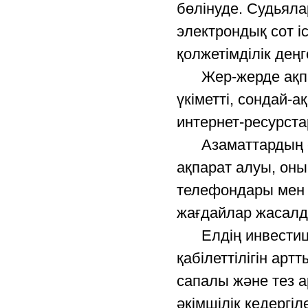
бөлінуде. Судьялар
электрондық сот і
қолжетімділік дең
Жер-жерде ақпара
үкіметті, сондай-
интернет-ресурста
Азаматтардың сыб
ақпарат алуы, оны
телефондары мен в
жағдайлар жасалд
Елдің инвестици
қабілеттілігін арт
сапалы және тез а
әкімшілік кедергі