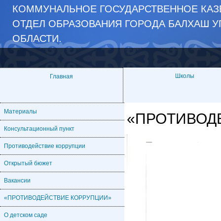
КОММУНАЛЬНОЕ ГОСУДАРСТВЕННОЕ КАЗЁ
ОТДЕЛ ОБРАЗОВАНИЯ ГОРОДА БАЛХАШ У
ОБЛАСТИ.
Школы
Главная
Материалы
«ПРОТИВОД
Консультационный пункт
Противодействие коррупции
Открытый бюжет
Вакансии
«ПРОТИВОДЕЙСТВИЕ КОРРУПЦИИ»
О детском саде