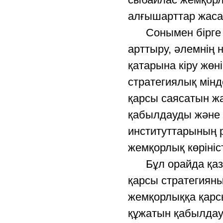
алғышарттар жаса
Сонымен бірге эк
арттыру, әлемнің 
қатарына кіру жөн
стратегиялық мін
қарсы саясатын жа
қабылдауды және 
институттарының р
жемқорлық көрініс
Бұл орайда қазір
қарсы стратегияны
жемқорлыққа қарс
құжатын қабылдау 