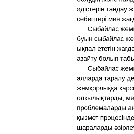
әдістерін таңдау 
себептері мен жа
Сыбайлас жемқорл
буын сыбайлас же
ықпал ететін жағ
азайту болып таб
Сыбайлас жемқорл
аяларда таралу де
жемқорлыққа қарсы
олқылықтарды, мем
проблемаларды ан
қызмет процесінде
шараларды әзірлеу