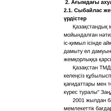
2. Ағымдағы аху
2.1. Сыбайлас ж
үрдістер
Қазақстандық ме
мойындалған нәтиж
іс-қимыл ісінде а
дамыту ел дамуыны
жемқорлыққа қарсы
Қазақстан ТМД ел
келеңсіз құбылыспе
қағидаттары мен т
күрес туралы" За
2001 жылдан баст
мемлекеттік бағд