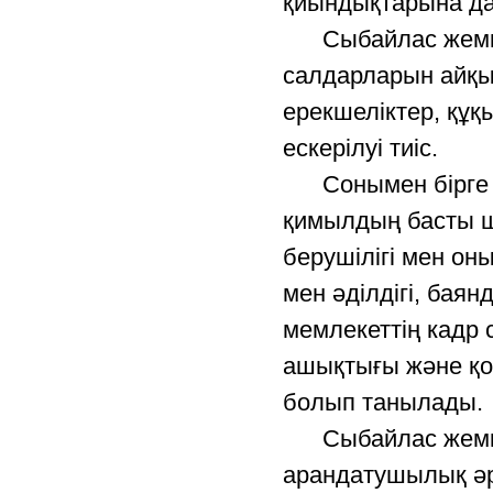
қиындықтарына да
Сыбайлас жемқор
салдарларын айқын
ерекшеліктер, құқ
ескерілуі тиіс.
Сонымен бірге сы
қимылдың басты ш
берушілігі мен оны
мен әділдігі, бая
мемлекеттің кадр 
ашықтығы және қоғ
болып танылады.
Сыбайлас жемқорл
арандатушылық әре