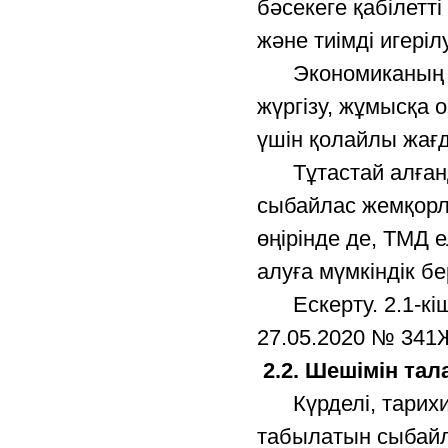
бәсекеге қабілет
және тиімді игеріл
Экономиканың мем
жүргізу, жұмысқа
үшін қолайлы жағ
Тұтастай алғанд
сыбайлас жемқорл
өңірінде де, ТМД 
алуға мүмкіндік бе
Ескерту. 2.1-кіші 
27.05.2020 № 341
2.2. Шешімін тал
Күрделі, тарихи 
табылатын сыбайл