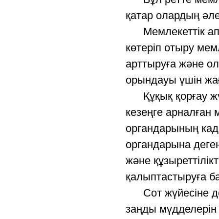
қатар олардың әлеу
Мемлекеттік аппа
көтеріп отыру мемл
арттыруға және ол
орындауы үшін жа
Құқық қорғау жүй
кезеңге арналған 
органдарының кад
органдарына деген
және құзыреттілік
қалыптастыруға б
Сот жүйесіне дег
заңды мүдделерін 