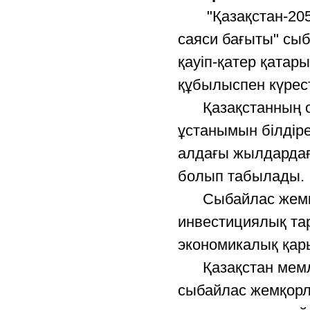
"Қазақстан-20
саяси бағыты" сыб
қауіп-қатер қатар
құбылыспен күресте
Қазақстанның ос
ұстанымын білдіре
алдағы жылдардағ
болып табылады.
Сыбайлас жемқорл
инвестициялық тар
экономикалық қар
Қазақстан мемлек
сыбайлас жемқорлы