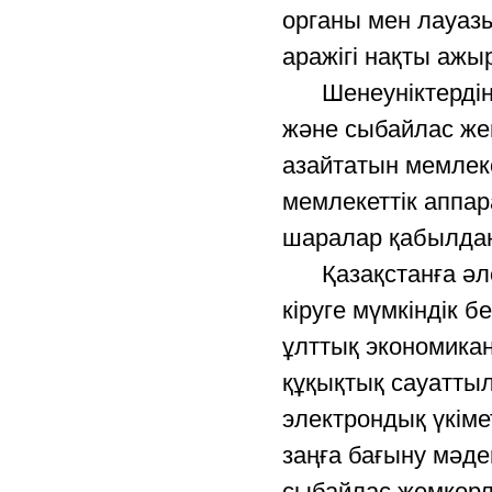
органы мен лауаз
аражігі нақты аж
Шенеуніктердің а
және сыбайлас же
азайтатын мемлеке
мемлекеттік аппа
шаралар қабылда
Қазақстанға әлемн
кіруге мүмкіндік б
ұлттық экономикан
құқықтық сауаттыл
электрондық үкіме
заңға бағыну мәд
сыбайлас жемқорл