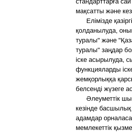
стандарттарға сай
мақсатты және кез
Елімізде қазіргі
қолданылуда, оның
туралы" және "Қаз
туралы" заңдар б
іске асырылуда, 
функцияларды іске
жемқорлыққа қарс
белсенді жүзеге а
Әлеуметтік шығу 
кезінде басшылық 
адамдар орналаса
мемлекеттік қызме