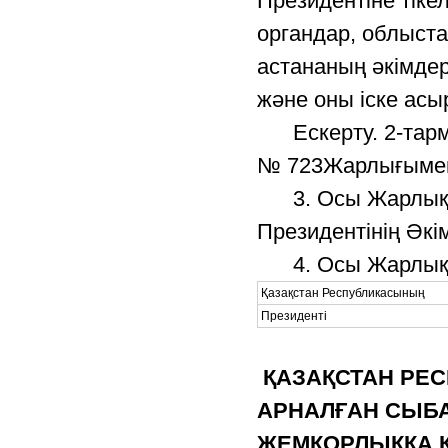
Президентіне тіке
органдар, облыст
астананың әкімде
және оны іске асы
Ескерту. 2-тарма
№ 723Жарлығыме
3. Осы Жарлықты
Президентінің Әкім
4. Осы Жарлық қо
Қазақстан Республикасының
Президенті
ҚАЗАҚСТАН РЕС
АРНАЛҒАН СЫБ
ЖЕМҚОРЛЫҚҚА 