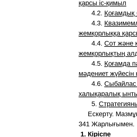
қарсы іс-қимыл
4.2.
Қоғамдық 
4.3.
Квазимемл
жемқорлыққа қарс
4.4.
Сот және 
жемқорлықтың ал
4.5.
Қоғамда п
мәдениет жүйесін
4.6.
Сыбайлас 
халықаралық ынт
5.
Стратегияны
Ескерту. Мазмұнға
341 Жарлығымен.
1. Кіріспе