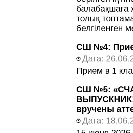
балабақшаға ж
толық топтам
белгіленген м
СШ №4:
Прие
Дата: 26.06.
Прием в 1 кла
СШ №5:
«СЧ
ВЫПУСКНИК!»
вручены атт
Дата: 18.06.
15 июня 2026