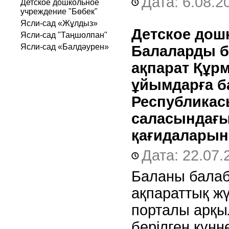
Дата: 6.08.2
Детское дошкольное
учреждение "Бөбек"
Ясли-сад «Жұлдыз»
Детское дош
Ясли-сад "Таңшолпан"
Ясли-сад «Балдәурен»
Балаларды б
ақпарат Құрм
ұйымдарға б
Республикасы
саласындағы
қағидаларын
Дата: 22.07.
Баланы балаба
ақпараттық жү
порталы арқы
берілген күнн