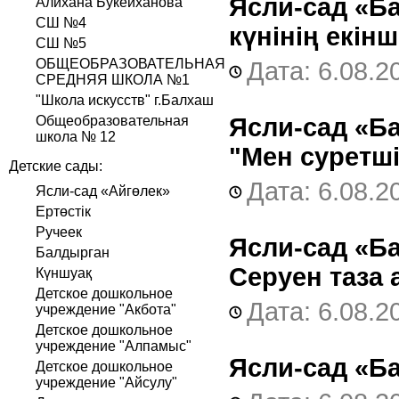
Ясли-сад «Б
Алихана Букейханова
СШ №4
күнінің екін
СШ №5
ОБЩЕОБРАЗОВАТЕЛЬНАЯ
Дата: 6.08.2
СРЕДНЯЯ ШКОЛА №1
"Школа искусств" г.Балхаш
Общеобразовательная
Ясли-сад «Б
школа № 12
"Мен суретші
Детские сады:
Дата: 6.08.2
Ясли-сад «Айгөлек»
Ертөстік
Ручеек
Ясли-сад «Б
Балдырган
Серуен таза 
Күншуақ
Детское дошкольное
Дата: 6.08.2
учреждение "Акбота"
Детское дошкольное
учреждение "Алпамыс"
Ясли-сад «Б
Детское дошкольное
учреждение "Айсулу"