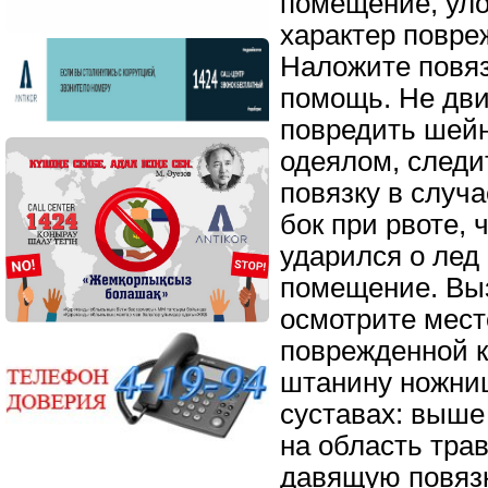
помещение, уло
характер повре
Наложите повяз
помощь. Не дви
повредить шейн
одеялом, следи
повязку в случа
бок при рвоте,
ударился о лед
помещение. Вы
осмотрите мест
поврежденной к
штанину ножниц
суставах: выше
на область тра
давящую повязк