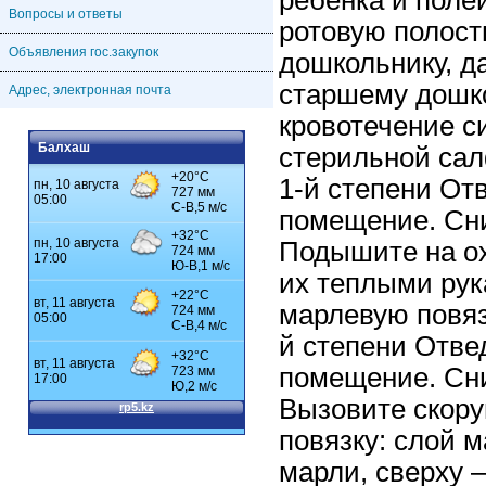
ребенка и поле
Вопросы и ответы
ротовую полост
Объявления гос.закупок
дошкольнику, д
старшему дошко
Адрес, электронная почта
кровотечение с
Балхаш
стерильной сал
1-й степени От
помещение. Сни
Подышите на о
их теплыми рук
марлевую повяз
й степени Отве
помещение. Сни
Вызовите скор
повязку: слой 
марли, сверху 