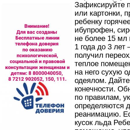
Зафиксируйте 
или картонки, 
ребенку горяче
ибупрофен, сиро
не более 15 мл 
1 года до 3 лет 
получил перео
теплое помещен
на него сухую 
одеялом. Дайте
конечности. Об
по правилам, у
определяются д
реанимацию. Ес
кусок льда Реб