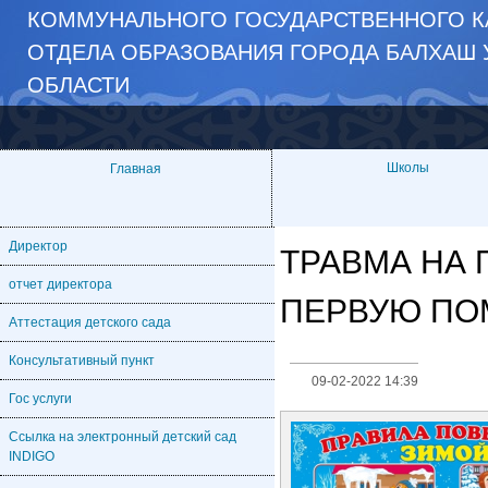
КОММУНАЛЬНОГО ГОСУДАРСТВЕННОГО К
ОТДЕЛА ОБРАЗОВАНИЯ ГОРОДА БАЛХАШ 
ОБЛАСТИ
Школы
Главная
Директор
ТРАВМА НА 
отчет директора
ПЕРВУЮ П
Аттестация детского сада
Консультативный пункт
09-02-2022 14:39
Гос услуги
Ссылка на электронный детский сад
INDIGO