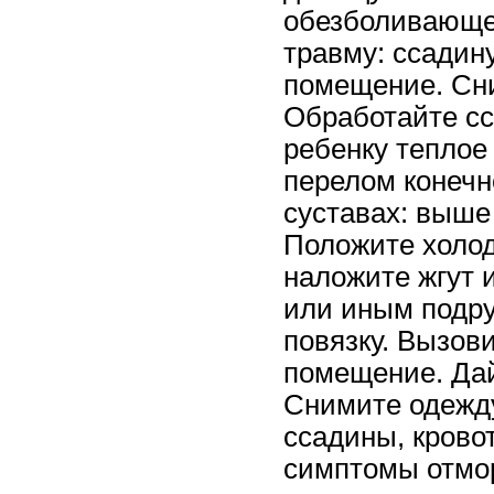
обезболивающее
травму: ссадину
помещение. Сни
Обработайте сс
ребенку теплое
перелом конечн
суставах: выше
Положите холод
наложите жгут 
или иным подр
повязку. Вызов
помещение. Дай
Снимите одежду
ссадины, крово
симптомы отмо